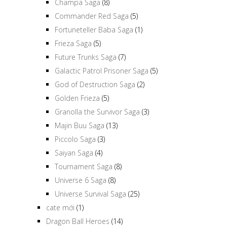
Champa Saga
(8)
Commander Red Saga
(5)
Fortuneteller Baba Saga
(1)
Frieza Saga
(5)
Future Trunks Saga
(7)
Galactic Patrol Prisoner Saga
(5)
God of Destruction Saga
(2)
Golden Frieza
(5)
Granolla the Survivor Saga
(3)
Majin Buu Saga
(13)
Piccolo Saga
(3)
Saiyan Saga
(4)
Tournament Saga
(8)
Universe 6 Saga
(8)
Universe Survival Saga
(25)
cate mới
(1)
Dragon Ball Heroes
(14)