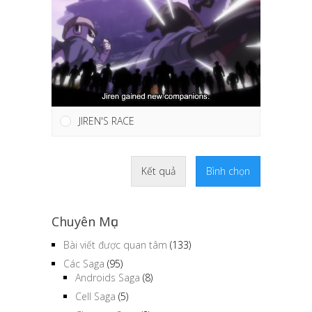
JIREN'S RACE
Kết quả
Bình chọn
Chuyên Mục
Bài viết được quan tâm
(133)
Các Saga
(95)
Androids Saga
(8)
Cell Saga
(5)