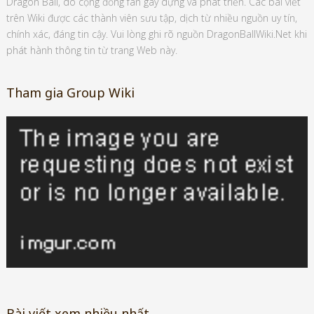
Dragon Ball, do cộng đồng fan gây dựng và phát triển. Các bài viết
trên Wiki được các thành viên sưu tập, dịch từ nhiều nguồn uy tín,
chính xác, đáng tin cậy. Vui lòng ghi rõ nguồn DragonBallWiki.Net khi
phát hành thông tin từ trang Web này.
Tham gia Group Wiki
Bài viết xem nhiều nhất