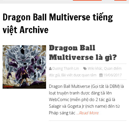
Dragon Ball Multiverse tiếng
việt Archive
Dragon Ball
Multiverse là gì?
Dương Thanh Lin
Wiki khác
,
Quan điểm
độc giả
,
Bài viết được quan tâm
19/06/2017
Dragon Ball Multiverse (Gọi tắt là DBM) là
loạt truyện tranh được đăng tải lên
WebComic (miễn phí) do 2 tác giả là
Salagir và Gogeta Jr (nich name) đến từ
Pháp sáng tác
...Read More