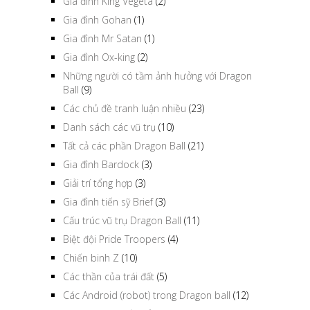
Gia đình King Vegeta
(2)
Gia đình Gohan
(1)
Gia đình Mr Satan
(1)
Gia đình Ox-king
(2)
Những người có tầm ảnh hưởng với Dragon
Ball
(9)
Các chủ đề tranh luận nhiều
(23)
Danh sách các vũ trụ
(10)
Tất cả các phần Dragon Ball
(21)
Gia đình Bardock
(3)
Giải trí tổng hợp
(3)
Gia đình tiến sỹ Brief
(3)
Cấu trúc vũ trụ Dragon Ball
(11)
Biệt đội Pride Troopers
(4)
Chiến binh Z
(10)
Các thần của trái đất
(5)
Các Android (robot) trong Dragon ball
(12)