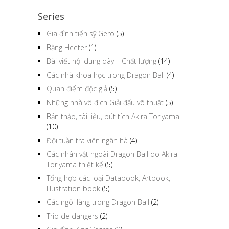
Series
Gia đình tiến sỹ Gero
(5)
Băng Heeter
(1)
Bài viết nội dung dày – Chất lượng
(14)
Các nhà khoa học trong Dragon Ball
(4)
Quan điểm độc giả
(5)
Những nhà vô địch Giải đấu võ thuật
(5)
Bản thảo, tài liệu, bút tích Akira Toriyama
(10)
Đội tuần tra viên ngân hà
(4)
Các nhân vật ngoài Dragon Ball do Akira
Toriyama thiết kế
(5)
Tổng hợp các loại Databook, Artbook,
Illustration book
(5)
Các ngôi làng trong Dragon Ball
(2)
Trio de dangers
(2)