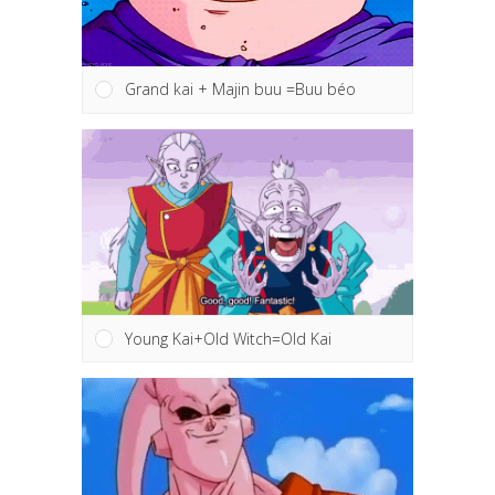
Grand kai + Majin buu =Buu béo
Young Kai+Old Witch=Old Kai