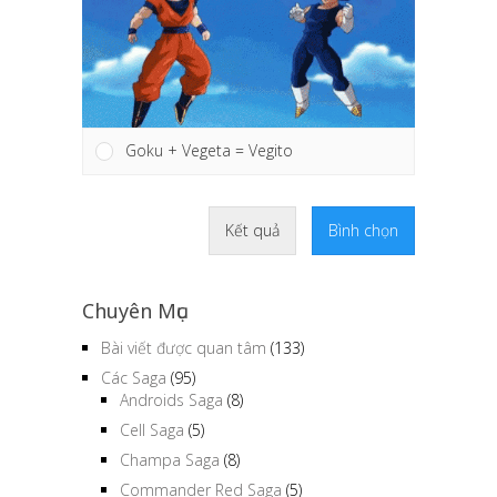
Goku + Vegeta = Vegito
Kết quả
Bình chọn
Chuyên Mục
Bài viết được quan tâm
(133)
Các Saga
(95)
Androids Saga
(8)
Cell Saga
(5)
Champa Saga
(8)
Commander Red Saga
(5)