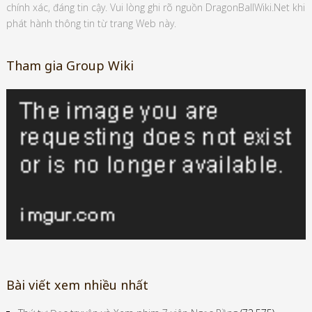
chính xác, đáng tin cậy. Vui lòng ghi rõ nguồn DragonBallWiki.Net khi
phát hành thông tin từ trang Web này.
Tham gia Group Wiki
Bài viết xem nhiều nhất