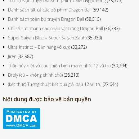
Thứ tự Đọc truyện và Xem phim 7 viên Ngọc Rồng
(73,575)
Danh sách tất cả các bộ phim Dragon Ball
(59,142)
Danh sách toàn bộ truyện Dragon Ball
(58,313)
Chỉ số sức mạnh các nhân vật trong Dragon Ball
(36,333)
Super Saiyan Blue – Super Saiyan Xanh
(35,930)
Ultra Instinct – Bản năng vô cực
(33,272)
Jiren
(32,987)
Thần hủy diệt và các chiến binh mạnh nhất 12 vũ trụ
(30,704)
Broly (cũ – không chính chủ)
(28,213)
(kết thúc) Tường thuật kết quả giải đấu 12 vũ trụ
(27,644)
Nội dung được bảo vệ bản quyền