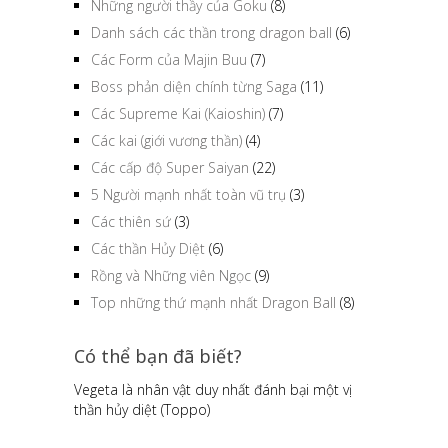
Những người thầy của Goku
(8)
Danh sách các thần trong dragon ball
(6)
Các Form của Majin Buu
(7)
Boss phản diện chính từng Saga
(11)
Các Supreme Kai (Kaioshin)
(7)
Các kai (giới vương thần)
(4)
Các cấp độ Super Saiyan
(22)
5 Người mạnh nhất toàn vũ trụ
(3)
Các thiên sứ
(3)
Các thần Hủy Diệt
(6)
Rồng và Những viên Ngọc
(9)
Top những thứ mạnh nhất Dragon Ball
(8)
Có thể bạn đã biết?
Vegeta là nhân vật duy nhất đánh bại một vị
thần hủy diệt (Toppo)