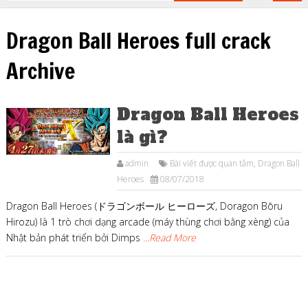
Dragon Ball Heroes full crack
Archive
Dragon Ball Heroes
là gì?
admin
Bài viết được quan tâm
,
Dragon Ball
Heroes
08/07/2018
Dragon Ball Heroes (ドラゴンボール ヒーローズ, Doragon Bōru
Hirozu) là 1 trò chơi dạng arcade (máy thùng chơi bằng xèng) của
Nhật bản phát triển bởi Dimps
...Read More