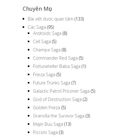
Chuyên Mục
Bài viết được quan tâm
(133)
Các Saga
(95)
Androids Saga
(8)
Cell Saga
(5)
Champa Saga
(8)
Commander Red Saga
(5)
Fortuneteller Baba Saga
(1)
Frieza Saga
(5)
Future Trunks Saga
(7)
Galactic Patrol Prisoner Saga
(5)
God of Destruction Saga
(2)
Golden Frieza
(5)
Granolla the Survivor Saga
(3)
Majin Buu Saga
(13)
Piccolo Saga
(3)