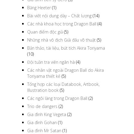
Băng Heeter
(1)
Bài viết nội dung dày – Chất lượng
(14)
Các nhà khoa học trong Dragon Ball
(4)
Quan điểm độc giả
(5)
Những nhà vô địch Giải đấu võ thuật
(5)
Bản thảo, tài liệu, bút tích Akira Toriyama
(10)
Đội tuần tra viên ngân hà
(4)
Các nhân vật ngoài Dragon Ball do Akira
Toriyama thiết kế
(5)
Tổng hợp các loại Databook, Artbook,
Illustration book
(5)
Các ngôi làng trong Dragon Ball
(2)
Trio de dangers
(2)
Gia đình King Vegeta
(2)
Gia đình Gohan
(1)
Gia đình Mr Satan
(1)