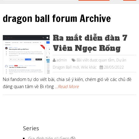
dragon ball forum Archive
Ra mắt diễn đàn 7
Viên Ngọc Rồng
admin
Bài viết được quan tâm
,
Dự án
Dragon Ball mới
,
Wiki khác
28/05/2022
Nơi fandom tự do viết bài, chia sẻ ý kiến, chém gió về các chủ đề
đáng quan tâm về Bi rồng
...Read More
Series
Gia đình tiến sỹ Gero
(5)