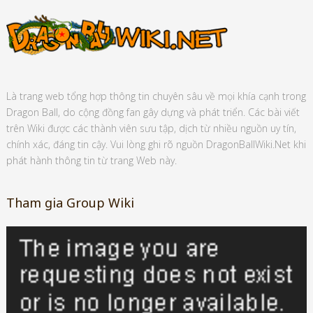
Là trang web tổng hợp thông tin chuyên sâu về mọi khía cạnh trong
Dragon Ball, do cộng đồng fan gây dựng và phát triển. Các bài viết
trên Wiki được các thành viên sưu tập, dịch từ nhiều nguồn uy tín,
chính xác, đáng tin cậy. Vui lòng ghi rõ nguồn DragonBallWiki.Net khi
phát hành thông tin từ trang Web này.
Tham gia Group Wiki