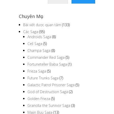
Chuyên Mục
Bài viết được quan tâm
(133)
Các Saga
(95)
Androids Saga
(8)
Cell Saga
(5)
Champa Saga
(8)
Commander Red Saga
(5)
Fortuneteller Baba Saga
(1)
Frieza Saga
(5)
Future Trunks Saga
(7)
Galactic Patrol Prisoner Saga
(5)
God of Destruction Saga
(2)
Golden Frieza
(5)
Granolla the Survivor Saga
(3)
Majin Buu Saga
(13)