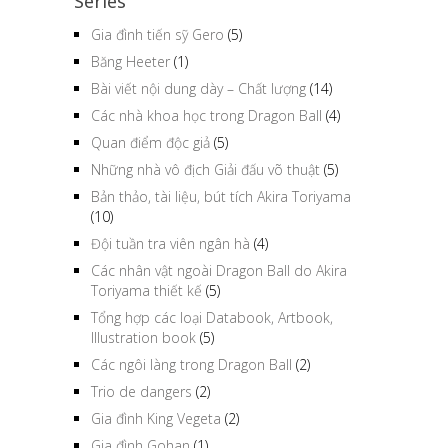
Series
Gia đình tiến sỹ Gero
(5)
Băng Heeter
(1)
Bài viết nội dung dày – Chất lượng
(14)
Các nhà khoa học trong Dragon Ball
(4)
Quan điểm độc giả
(5)
Những nhà vô địch Giải đấu võ thuật
(5)
Bản thảo, tài liệu, bút tích Akira Toriyama
(10)
Đội tuần tra viên ngân hà
(4)
Các nhân vật ngoài Dragon Ball do Akira
Toriyama thiết kế
(5)
Tổng hợp các loại Databook, Artbook,
Illustration book
(5)
Các ngôi làng trong Dragon Ball
(2)
Trio de dangers
(2)
Gia đình King Vegeta
(2)
Gia đình Gohan
(1)