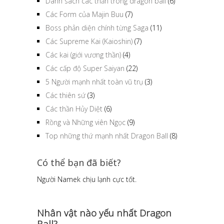
Danh sách các thần trong dragon ball
(6)
Các Form của Majin Buu
(7)
Boss phản diện chính từng Saga
(11)
Các Supreme Kai (Kaioshin)
(7)
Các kai (giới vương thần)
(4)
Các cấp độ Super Saiyan
(22)
5 Người mạnh nhất toàn vũ trụ
(3)
Các thiên sứ
(3)
Các thần Hủy Diệt
(6)
Rồng và Những viên Ngọc
(9)
Top những thứ mạnh nhất Dragon Ball
(8)
Có thể bạn đã biết?
Người Namek chịu lạnh cực tốt.
Nhân vật nào yếu nhất Dragon
Ball?