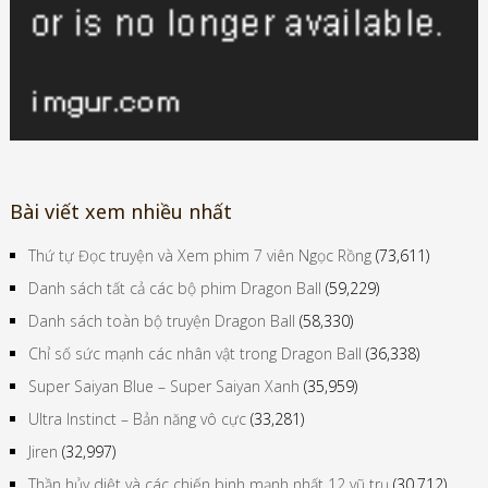
Bài viết xem nhiều nhất
Thứ tự Đọc truyện và Xem phim 7 viên Ngọc Rồng
(73,611)
Danh sách tất cả các bộ phim Dragon Ball
(59,229)
Danh sách toàn bộ truyện Dragon Ball
(58,330)
Chỉ số sức mạnh các nhân vật trong Dragon Ball
(36,338)
Super Saiyan Blue – Super Saiyan Xanh
(35,959)
Ultra Instinct – Bản năng vô cực
(33,281)
Jiren
(32,997)
Thần hủy diệt và các chiến binh mạnh nhất 12 vũ trụ
(30,712)