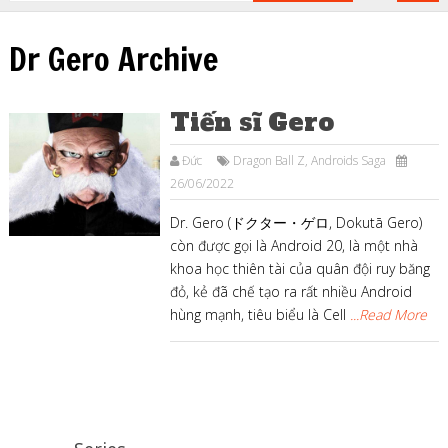
Dr Gero Archive
Tiến sĩ Gero
Đức
Dragon Ball Z
,
Androids Saga
26/06/2022
Dr. Gero (ドクター・ゲロ, Dokutā Gero)
còn được gọi là Android 20, là một nhà
khoa học thiên tài của quân đội ruy băng
đỏ, kẻ đã chế tạo ra rất nhiều Android
hùng mạnh, tiêu biểu là Cell
...Read More