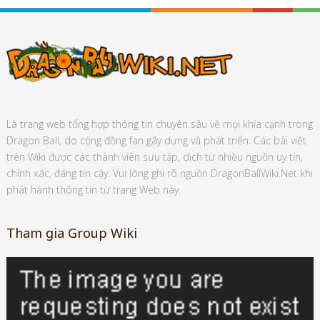
Là trang web tổng hợp thông tin chuyên sâu về mọi khía cạnh trong
Dragon Ball, do cộng đồng fan gây dựng và phát triển. Các bài viết
trên Wiki được các thành viên sưu tập, dịch từ nhiều nguồn uy tín,
chính xác, đáng tin cậy. Vui lòng ghi rõ nguồn DragonBallWiki.Net khi
phát hành thông tin từ trang Web này.
Tham gia Group Wiki