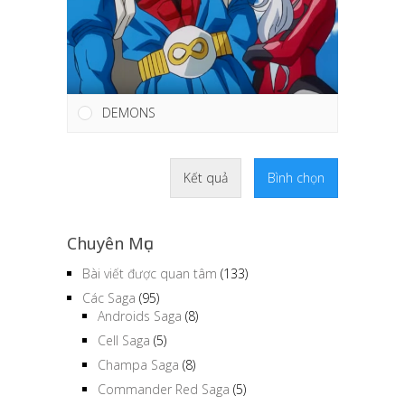
DEMONS
Kết quả
Bình chọn
Chuyên Mục
Bài viết được quan tâm
(133)
Các Saga
(95)
Androids Saga
(8)
Cell Saga
(5)
Champa Saga
(8)
Commander Red Saga
(5)