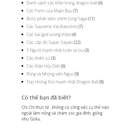
Danh sách các thần trong dragon ball
(6)
Các Form của Majin Buu
(7)
Boss phản diện chính từng Saga
(11)
Các Supreme Kai (Kaioshin)
(7)
Các kai (giới vương thần)
(4)
Các cấp độ Super Saiyan
(22)
5 Người mạnh nhất toàn vũ trụ
(3)
Các thiên sứ
(3)
Các thần Hủy Diệt
(6)
Rồng và Những viên Ngọc
(9)
Top những thứ mạnh nhất Dragon Ball
(8)
Có thể bạn đã biết?
Chi Chi thực tế…không có công việc cụ thể nào
ngoài làm nông và chăm sóc gia đình, giống
như Goku.