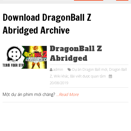
Download DragonBall Z
Abridged Archive
DragonBall Z
Abridged
admin
Dự án Dragon Ball mới
,
Dragon Ball
Z
,
Wiki khác
,
Bài viết được quan tâm
20/08/2019
Một dự án phim mới chăng?
...Read More