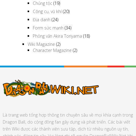
Chủng tộc
(19)
Công cụ, vũ khí
(20)
Địa danh
(24)
Form sức mạnh
(34)
Phỏng vấn Akira Toriyama
(18)
Wiki Magazine
(2)
Character Magazine
(2)
Là trang web tổng hợp thông tin chuyên sâu về mọi khía cạnh trong
Dragon Ball, do cộng đồng fan gây dựng và phát triển. Các bài viết
trên Wiki được các thành viên sưu tập, dịch từ nhiều nguồn uy tín,
chính xác, đáng tin cậy. Vui lòng ghi rõ nguồn DragonBallWiki.Net khi