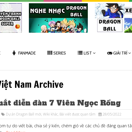
K
FANMADE
SERIES
LIST
GIẢI TRÍ
Việt Nam Archive
mắt diễn đàn 7 Viên Ngọc Rồng
Dự án Dragon Ball mới
,
Wiki khác
,
Bài viết được quan tâm
28/05/2022
om tự do viết bài, chia sẻ ý kiến, chém gió về các chủ đề đáng quan t