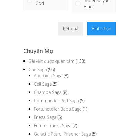
Super Saiyan
God
Blue
Kết quả
Bình chọn
Chuyên Mục
Bài viết được quan tâm
(133)
Các Saga
(95)
Androids Saga
(8)
Cell Saga
(5)
Champa Saga
(8)
Commander Red Saga
(5)
Fortuneteller Baba Saga
(1)
Frieza Saga
(5)
Future Trunks Saga
(7)
Galactic Patrol Prisoner Saga
(5)