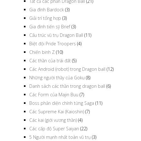
Tất cả các phần Dragon Ball
(21)
Gia đình Bardock
(3)
Giải trí tổng hợp
(3)
Gia đình tiến sỹ Brief
(3)
Cấu trúc vũ trụ Dragon Ball
(11)
Biệt đội Pride Troopers
(4)
Chiến binh Z
(10)
Các thần của trái đất
(5)
Các Android (robot) trong Dragon ball
(12)
Những người thầy của Goku
(8)
Danh sách các thần trong dragon ball
(6)
Các Form của Majin Buu
(7)
Boss phản diện chính từng Saga
(11)
Các Supreme Kai (Kaioshin)
(7)
Các kai (giới vương thần)
(4)
Các cấp độ Super Saiyan
(22)
5 Người mạnh nhất toàn vũ trụ
(3)