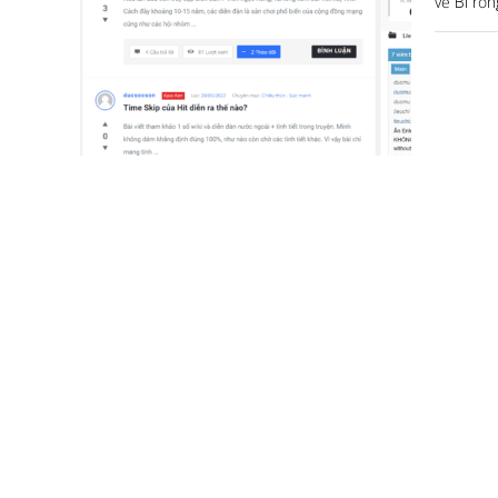
về Bi rồ