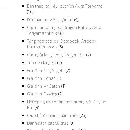
Bản thảo, tài liệu, bút tích Akira Toriyama
(10)
Đội tuần tra viên ngân hà
(4)
Các nhân vật ngoài Dragon Ball do Akira
Toriyama thiết kế
(5)
Tổng hợp các loại Databook, Artbook,
Illustration book
(5)
Các ngôi làng trong Dragon Ball
(2)
Trio de dangers
(2)
Gia đình King Vegeta
(2)
Gia đình Gohan
(1)
Gia đình Mr Satan
(1)
Gia đình Ox-king
(2)
Những người có tầm ảnh hưởng với Dragon
Ball
(9)
Các chủ đề tranh luận nhiều
(23)
Danh sách các vũ trụ
(10)