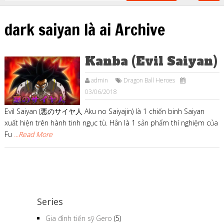
dark saiyan là ai Archive
Kanba (Evil Saiyan)
admin
Dragon Ball Heroes
03/06/2018
Evil Saiyan (悪のサイヤ人 Aku no Saiyajin) là 1 chiến binh Saiyan
xuất hiện trên hành tinh ngục tù. Hắn là 1 sản phẩm thí nghiệm của
Fu
...Read More
Series
Gia đình tiến sỹ Gero
(5)