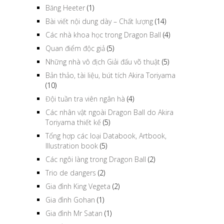
Băng Heeter
(1)
Bài viết nội dung dày – Chất lượng
(14)
Các nhà khoa học trong Dragon Ball
(4)
Quan điểm độc giả
(5)
Những nhà vô địch Giải đấu võ thuật
(5)
Bản thảo, tài liệu, bút tích Akira Toriyama
(10)
Đội tuần tra viên ngân hà
(4)
Các nhân vật ngoài Dragon Ball do Akira
Toriyama thiết kế
(5)
Tổng hợp các loại Databook, Artbook,
Illustration book
(5)
Các ngôi làng trong Dragon Ball
(2)
Trio de dangers
(2)
Gia đình King Vegeta
(2)
Gia đình Gohan
(1)
Gia đình Mr Satan
(1)