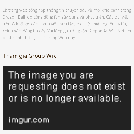
Là trang web tổng hợp thông tin chuyên sâu về mọi khía cạnh trong
Dragon Ball, do cộng đồng fan gây dựng và phát triển. Các bài viết
trên Wiki được các thành viên sưu tập, dịch từ nhiều nguồn uy tín,
chính xác, đáng tin cậy. Vui lòng ghi rõ nguồn DragonBallWiki.Net khi
phát hành thông tin từ trang Web này.
Tham gia Group Wiki