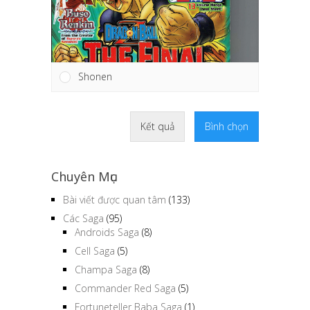
Shonen
Kết quả
Bình chọn
Chuyên Mục
Bài viết được quan tâm
(133)
Các Saga
(95)
Androids Saga
(8)
Cell Saga
(5)
Champa Saga
(8)
Commander Red Saga
(5)
Fortuneteller Baba Saga
(1)