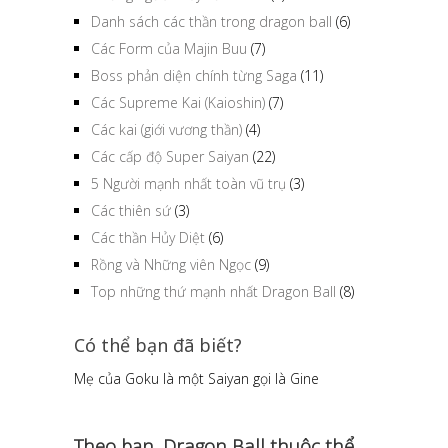
Danh sách các thần trong dragon ball
(6)
Các Form của Majin Buu
(7)
Boss phản diện chính từng Saga
(11)
Các Supreme Kai (Kaioshin)
(7)
Các kai (giới vương thần)
(4)
Các cấp độ Super Saiyan
(22)
5 Người mạnh nhất toàn vũ trụ
(3)
Các thiên sứ
(3)
Các thần Hủy Diệt
(6)
Rồng và Những viên Ngọc
(9)
Top những thứ mạnh nhất Dragon Ball
(8)
Có thể bạn đã biết?
Mẹ của Goku là một Saiyan gọi là Gine
Theo bạn, Dragon Ball thuộc thể