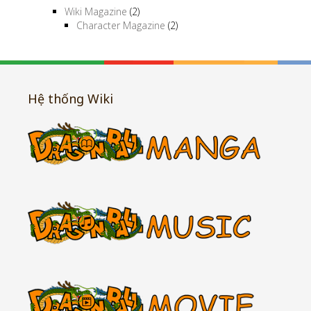
Wiki Magazine
(2)
Character Magazine
(2)
Hệ thống Wiki