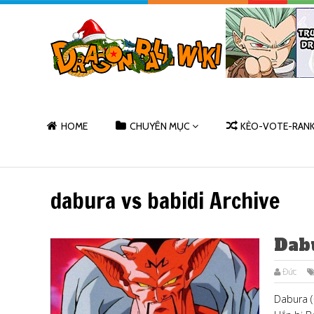
HOME
CHUYÊN MỤC
KÈO-VOTE-RAN
dabura vs babidi Archive
Dab
Đức
Dabura (