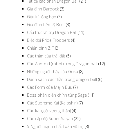
Tất cả các phần Dragon Ball
(21)
Gia đình Bardock
(3)
Giải trí tổng hợp
(3)
Gia đình tiến sỹ Brief
(3)
Cấu trúc vũ trụ Dragon Ball
(11)
Biệt đội Pride Troopers
(4)
Chiến binh Z
(10)
Các thần của trái đất
(5)
Các Android (robot) trong Dragon ball
(12)
Những người thầy của Goku
(8)
Danh sách các thần trong dragon ball
(6)
Các Form của Majin Buu
(7)
Boss phản diện chính từng Saga
(11)
Các Supreme Kai (Kaioshin)
(7)
Các kai (giới vương thần)
(4)
Các cấp độ Super Saiyan
(22)
5 Người mạnh nhất toàn vũ trụ
(3)