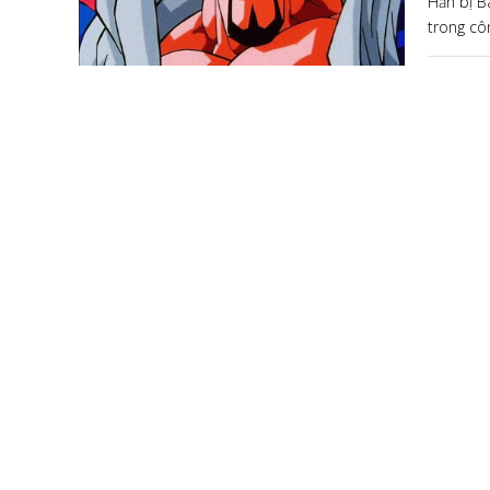
Hắn bị B
trong cô