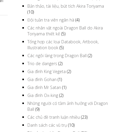
ắn
Bản thảo, tài liệu, bút tích Akira Toriyama
(10)
Đội tuần tra viên ngân hà
(4)
Các nhân vật ngoài Dragon Ball do Akira
Toriyama thiết kế
(5)
Tổng hợp các loại Databook, Artbook,
Illustration book
(5)
Các ngôi làng trong Dragon Ball
(2)
Trio de dangers
(2)
Gia đình King Vegeta
(2)
Gia đình Gohan
(1)
Gia đình Mr Satan
(1)
Gia đình Ox-king
(2)
Những người có tầm ảnh hưởng với Dragon
Ball
(9)
Các chủ đề tranh luận nhiều
(23)
Danh sách các vũ trụ
(10)