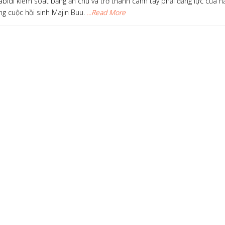
abidi kiểm soát bằng ấn chú và trở thành cánh tay phải đắng lực của h
ng cuộc hồi sinh Majin Buu.
...Read More