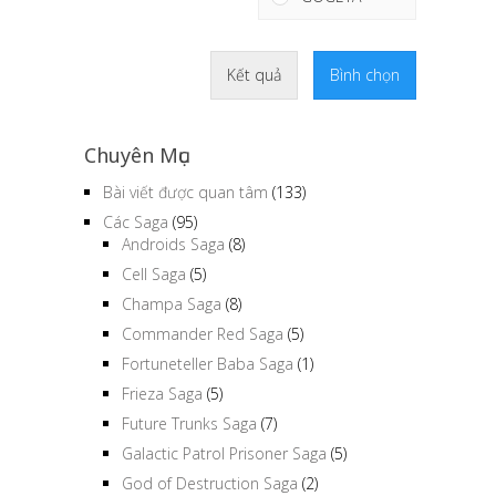
Kết quả
Bình chọn
Chuyên Mục
Bài viết được quan tâm
(133)
Các Saga
(95)
Androids Saga
(8)
Cell Saga
(5)
Champa Saga
(8)
Commander Red Saga
(5)
Fortuneteller Baba Saga
(1)
Frieza Saga
(5)
Future Trunks Saga
(7)
Galactic Patrol Prisoner Saga
(5)
God of Destruction Saga
(2)