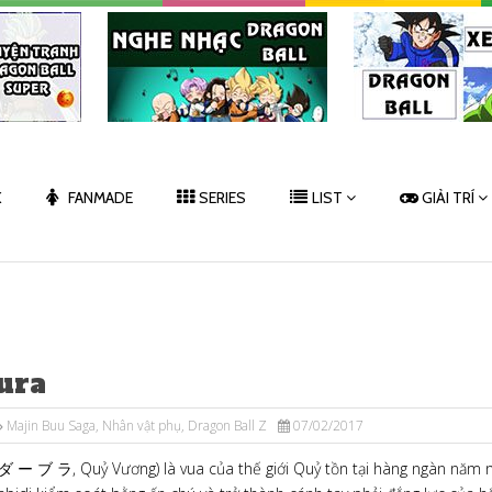
K
FANMADE
SERIES
LIST
GIẢI TRÍ
ura
Majin Buu Saga
,
Nhân vật phụ
,
Dragon Ball Z
07/02/2017
ダ ー ブ ラ, Quỷ Vương) là vua của thế giới Quỷ tồn tại hàng ngàn năm n