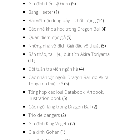
Gia đình tiến sỹ Gero
(5)
Băng Heeter
(1)
Bài viết nội dung dày – Chất lượng
(14)
Các nhà khoa học trong Dragon Ball
(4)
Quan điểm độc giả
(5)
Những nhà vô địch Giải đấu võ thuật
(5)
Bản thảo, tài liệu, bút tích Akira Toriyama
(10)
Đội tuần tra viên ngân hà
(4)
Các nhân vật ngoài Dragon Ball do Akira
Toriyama thiết kế
(5)
Tổng hợp các loại Databook, Artbook,
Illustration book
(5)
Các ngôi làng trong Dragon Ball
(2)
Trio de dangers
(2)
Gia đình King Vegeta
(2)
Gia đình Gohan
(1)