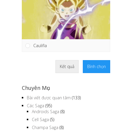
Caulifla
Kết quả
Bình chọn
Chuyên Mục
Bài viết được quan tâm
(133)
Các Saga
(95)
Androids Saga
(8)
Cell Saga
(5)
Champa Saga
(8)