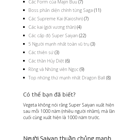
Các Form của Majin Buu
(7)
Boss phản diện chính từng Saga
(11)
Các Supreme Kai (Kaioshin)
(7)
Các kai (giới vương thần)
(4)
Các cấp độ Super Saiyan
(22)
5 Người mạnh nhất toàn vũ trụ
(3)
Các thiên sứ
(3)
Các thần Hủy Diệt
(6)
Rồng và Những viên Ngọc
(9)
Top những thứ mạnh nhất Dragon Ball
(8)
Có thể bạn đã biết?
Vegeta không nói rằng Super Saiyan xuất hiện
sau mỗi 1000 năm (nhiều người nhầm), mà lần
cuối cùng xuất hiện là 1000 năm trước.
Người Saiyan thuần chủng mạnh