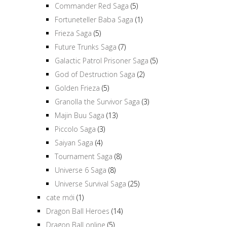
Commander Red Saga
(5)
Fortuneteller Baba Saga
(1)
Frieza Saga
(5)
Future Trunks Saga
(7)
Galactic Patrol Prisoner Saga
(5)
God of Destruction Saga
(2)
Golden Frieza
(5)
Granolla the Survivor Saga
(3)
Majin Buu Saga
(13)
Piccolo Saga
(3)
Saiyan Saga
(4)
Tournament Saga
(8)
Universe 6 Saga
(8)
Universe Survival Saga
(25)
cate mới
(1)
Dragon Ball Heroes
(14)
Dragon Ball online
(5)