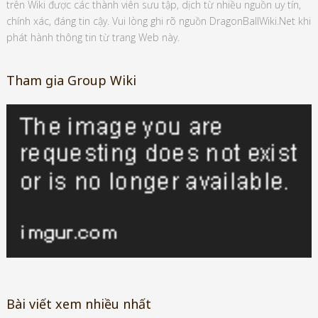
trên Wiki được các thành viên sưu tập, dịch từ nhiều nguồn uy tín,
chính xác, đáng tin cậy. Vui lòng ghi rõ nguồn DragonBallWiki.Net khi
phát hành thông tin từ trang Web này.
Tham gia Group Wiki
Bài viết xem nhiều nhất