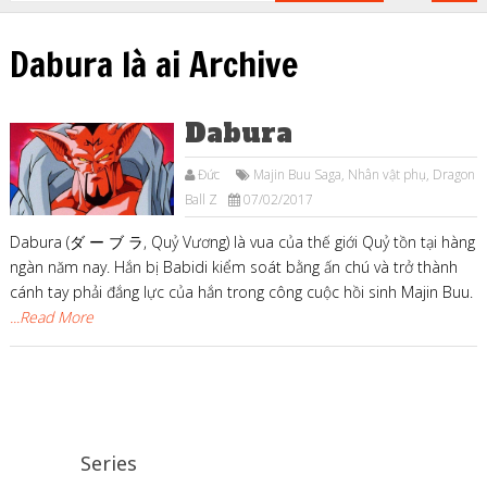
Dabura là ai Archive
Dabura
Đức
Majin Buu Saga
,
Nhân vật phụ
,
Dragon
Ball Z
07/02/2017
Dabura (ダ ー ブ ラ, Quỷ Vương) là vua của thế giới Quỷ tồn tại hàng
ngàn năm nay. Hắn bị Babidi kiểm soát bằng ấn chú và trở thành
cánh tay phải đắng lực của hắn trong công cuộc hồi sinh Majin Buu.
...Read More
Series