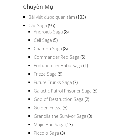
Chuyên Mục
Bài viết được quan tâm
(133)
Các Saga
(95)
Androids Saga
(8)
Cell Saga
(5)
Champa Saga
(8)
Commander Red Saga
(5)
Fortuneteller Baba Saga
(1)
Frieza Saga
(5)
Future Trunks Saga
(7)
Galactic Patrol Prisoner Saga
(5)
God of Destruction Saga
(2)
Golden Frieza
(5)
Granolla the Survivor Saga
(3)
Majin Buu Saga
(13)
Piccolo Saga
(3)