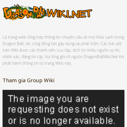
Là trang web tổng hợp thông tin chuyên sâu về mọi khía cạnh trong
Dragon Ball, do cộng đồng fan gây dựng và phát triển. Các bài viết
trên Wiki được các thành viên sưu tập, dịch từ nhiều nguồn uy tín,
chính xác, đáng tin cậy. Vui lòng ghi rõ nguồn DragonBallWiki.Net khi
phát hành thông tin từ trang Web này.
Tham gia Group Wiki