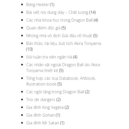
Băng Heeter
(1)
Bài viết nội dung dày – Chất lượng
(14)
Các nhà khoa học trong Dragon Ball
(4)
Quan điểm độc giả
(5)
Những nhà vô địch Giải đấu võ thuật
(5)
Bản thảo, tài liệu, bút tích Akira Toriyama
(10)
Đội tuần tra viên ngân hà
(4)
Các nhân vật ngoài Dragon Ball do Akira
Toriyama thiết kế
(5)
Tổng hợp các loại Databook, Artbook,
Illustration book
(5)
Các ngôi làng trong Dragon Ball
(2)
Trio de dangers
(2)
Gia đình King Vegeta
(2)
Gia đình Gohan
(1)
Gia đình Mr Satan
(1)