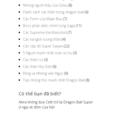
Những người thầy của Goku
(8)
Danh sách các thần trong dragon ball
(6)
Các Form của Majin Buu
(7)
Boss phản diện chính từng Saga
(11)
Các Supreme Kai (Kaioshin)
(7)
Các kai (giới vương thần)
(4)
Các cấp độ Super Saiyan
(22)
5 Người mạnh nhất toàn vũ trụ
(3)
Các thiên sứ
(3)
Các thần Hủy Diệt
(6)
Rồng và Những viên Ngọc
(9)
Top những thứ mạnh nhất Dragon Ball
(8)
Có thể bạn đã biết?
Akira không đưa Cellt trở lại Dragon Ball Super
vì ngại vẽ đốm của hắn