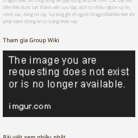
Dragon Ball, do cộng đồng fan gây dựng và phát triển. Các bài viết
trên Wiki được các thành viên sưu tập, dịch từ nhiều nguồn uy tín,
chính xác, đáng tin cậy. Vui lòng ghi rõ nguồn DragonBallWiki.Net khi
phát hành thông tin từ trang Web này.
Tham gia Group Wiki
Bài viết xem nhiều nhất