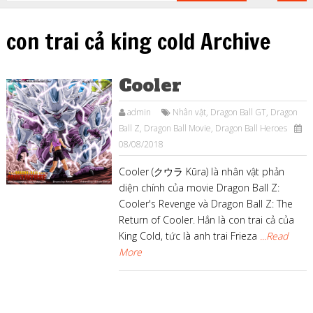
con trai cả king cold Archive
Cooler
admin
Nhân vật
,
Dragon Ball GT
,
Dragon
Ball Z
,
Dragon Ball Movie
,
Dragon Ball Heroes
08/08/2018
Cooler (クウラ Kūra) là nhân vật phản
diện chính của movie Dragon Ball Z:
Cooler's Revenge và Dragon Ball Z: The
Return of Cooler. Hắn là con trai cả của
King Cold, tức là anh trai Frieza
...Read
More