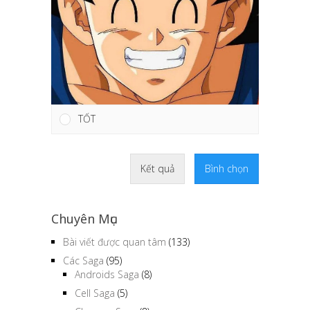
TỐT
Kết quả
Bình chọn
Chuyên Mục
Bài viết được quan tâm
(133)
Các Saga
(95)
Androids Saga
(8)
Cell Saga
(5)