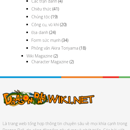
Các trận đánh
(4)
Chiêu thức
(41)
Chủng tộc
(19)
Công cụ, vũ khí
(20)
Địa danh
(24)
Form sức mạnh
(34)
Phỏng vấn Akira Toriyama
(18)
Wiki Magazine
(2)
Character Magazine
(2)
Là trang web tổng hợp thông tin chuyên sâu về mọi khía cạnh trong