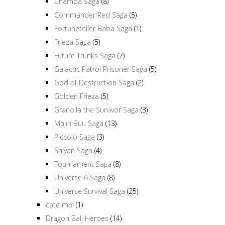
Champa Saga
(8)
Commander Red Saga
(5)
Fortuneteller Baba Saga
(1)
Frieza Saga
(5)
Future Trunks Saga
(7)
Galactic Patrol Prisoner Saga
(5)
God of Destruction Saga
(2)
Golden Frieza
(5)
Granolla the Survivor Saga
(3)
Majin Buu Saga
(13)
Piccolo Saga
(3)
Saiyan Saga
(4)
Tournament Saga
(8)
Universe 6 Saga
(8)
Universe Survival Saga
(25)
cate mới
(1)
Dragon Ball Heroes
(14)