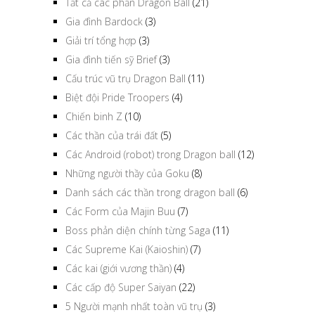
Tất cả các phần Dragon Ball
(21)
Gia đình Bardock
(3)
Giải trí tổng hợp
(3)
Gia đình tiến sỹ Brief
(3)
Cấu trúc vũ trụ Dragon Ball
(11)
Biệt đội Pride Troopers
(4)
Chiến binh Z
(10)
Các thần của trái đất
(5)
Các Android (robot) trong Dragon ball
(12)
Những người thầy của Goku
(8)
Danh sách các thần trong dragon ball
(6)
Các Form của Majin Buu
(7)
Boss phản diện chính từng Saga
(11)
Các Supreme Kai (Kaioshin)
(7)
Các kai (giới vương thần)
(4)
Các cấp độ Super Saiyan
(22)
5 Người mạnh nhất toàn vũ trụ
(3)