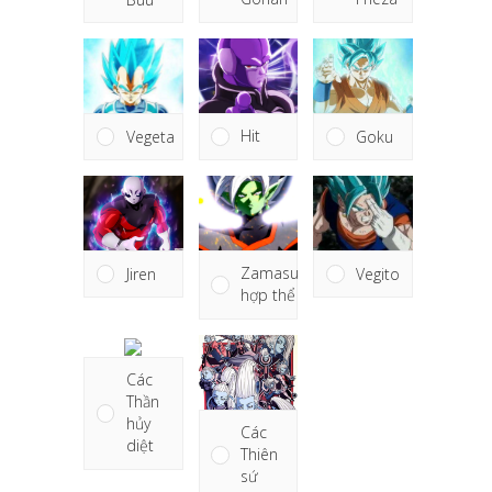
Hit
Vegeta
Goku
Zamasu
Jiren
Vegito
hợp thể
Các
Thần
hủy
Các
diệt
Thiên
sứ