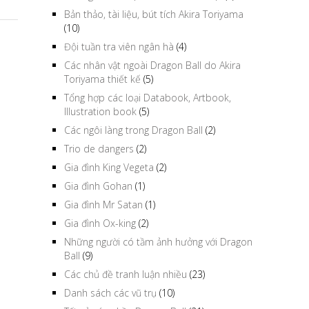
Bản thảo, tài liệu, bút tích Akira Toriyama
(10)
Đội tuần tra viên ngân hà
(4)
Các nhân vật ngoài Dragon Ball do Akira
Toriyama thiết kế
(5)
Tổng hợp các loại Databook, Artbook,
Illustration book
(5)
Các ngôi làng trong Dragon Ball
(2)
Trio de dangers
(2)
Gia đình King Vegeta
(2)
Gia đình Gohan
(1)
Gia đình Mr Satan
(1)
Gia đình Ox-king
(2)
Những người có tầm ảnh hưởng với Dragon
Ball
(9)
Các chủ đề tranh luận nhiều
(23)
Danh sách các vũ trụ
(10)