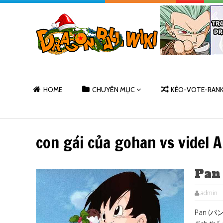
HOME
CHUYÊN MỤC
KÈO-VOTE-RAN
con gái của gohan vs videl A
Pan
admin
Pan (パン)