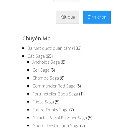
Kết quả
Bình chọn
Chuyên Mục
Bài viết được quan tâm
(133)
Các Saga
(95)
Androids Saga
(8)
Cell Saga
(5)
Champa Saga
(8)
Commander Red Saga
(5)
Fortuneteller Baba Saga
(1)
Frieza Saga
(5)
Future Trunks Saga
(7)
Galactic Patrol Prisoner Saga
(5)
God of Destruction Saga
(2)