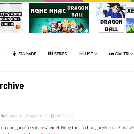
K
FANMADE
SERIES
LIST
GIẢI TRÍ
rchive
Dragon Ball
,
Dragon Ball Z
29/03/2017
 là con gái của Gohan và Videl. Đồng thời là cháu gái yêu của 2 nhà v