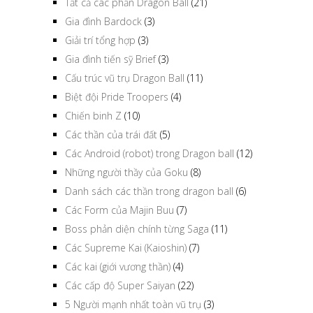
Tất cả các phần Dragon Ball
(21)
Gia đình Bardock
(3)
Giải trí tổng hợp
(3)
Gia đình tiến sỹ Brief
(3)
Cấu trúc vũ trụ Dragon Ball
(11)
Biệt đội Pride Troopers
(4)
Chiến binh Z
(10)
Các thần của trái đất
(5)
Các Android (robot) trong Dragon ball
(12)
Những người thầy của Goku
(8)
Danh sách các thần trong dragon ball
(6)
Các Form của Majin Buu
(7)
Boss phản diện chính từng Saga
(11)
Các Supreme Kai (Kaioshin)
(7)
Các kai (giới vương thần)
(4)
Các cấp độ Super Saiyan
(22)
5 Người mạnh nhất toàn vũ trụ
(3)