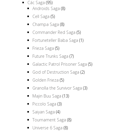
Các Saga
(95)
Androids Saga
(8)
Cell Saga
(5)
Champa Saga
(8)
Commander Red Saga
(5)
Fortuneteller Baba Saga
(1)
Frieza Saga
(5)
Future Trunks Saga
(7)
Galactic Patrol Prisoner Saga
(5)
God of Destruction Saga
(2)
Golden Frieza
(5)
Granolla the Survivor Saga
(3)
Majin Buu Saga
(13)
Piccolo Saga
(3)
Saiyan Saga
(4)
Tournament Saga
(8)
Universe 6 Saga
(8)