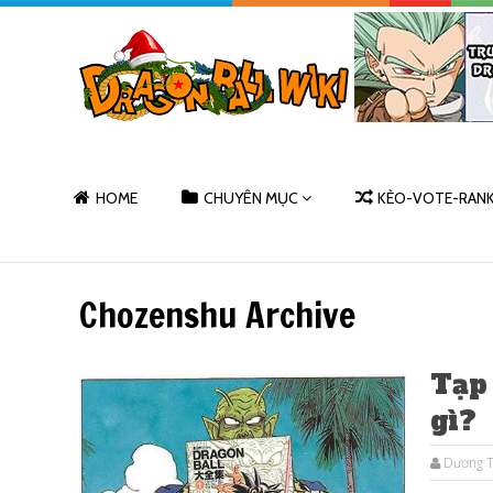
HOME
CHUYÊN MỤC
KÈO-VOTE-RAN
Chozenshu Archive
Tạp
gì?
Dương T