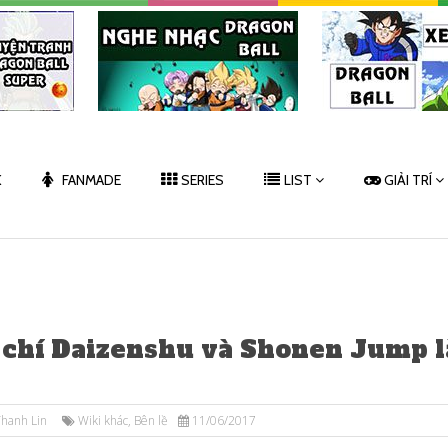
K
FANMADE
SERIES
LIST
GIẢI TRÍ
 chí Daizenshu và Shonen Jump l
hanh Lin
Wiki khác
,
Bên lề
11/06/2017