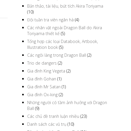
Bản thảo, tài liệu, bút tích Akira Toriyama
(10)
Đội tuần tra viên ngân hà
(4)
Các nhân vật ngoài Dragon Ball do Akira
Toriyama thiết kế
(5)
Tổng hợp các loại Databook, Artbook,
Illustration book
(5)
Các ngôi làng trong Dragon Ball
(2)
Trio de dangers
(2)
Gia đình King Vegeta
(2)
Gia đình Gohan
(1)
Gia đình Mr Satan
(1)
Gia đình Ox-king
(2)
Những người có tầm ảnh hưởng với Dragon
Ball
(9)
Các chủ đề tranh luận nhiều
(23)
Danh sách các vũ trụ
(10)