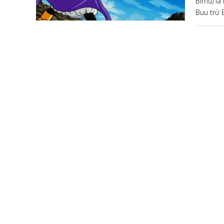
Bīmu) là
Buu trừ E