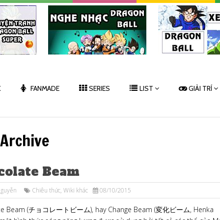
K
FANMADE
SERIES
LIST
GIẢI TRÍ
 Archive
colate Beam
Nguyễn
Chiêu thức
,
Wiki khác
08/10/2015
ate Beam (チョコレートビーム), hay Change Beam (変化ビーム, Henka