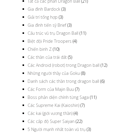
Tất cả các phần Dragon Ball
(21)
Gia đình Bardock
(3)
Giải trí tổng hợp
(3)
Gia đình tiến sỹ Brief
(3)
Cấu trúc vũ trụ Dragon Ball
(11)
Biệt đội Pride Troopers
(4)
Chiến binh Z
(10)
Các thần của trái đất
(5)
Các Android (robot) trong Dragon ball
(12)
Những người thầy của Goku
(8)
Danh sách các thần trong dragon ball
(6)
Các Form của Majin Buu
(7)
Boss phản diện chính từng Saga
(11)
Các Supreme Kai (Kaioshin)
(7)
Các kai (giới vương thần)
(4)
Các cấp độ Super Saiyan
(22)
5 Người mạnh nhất toàn vũ trụ
(3)