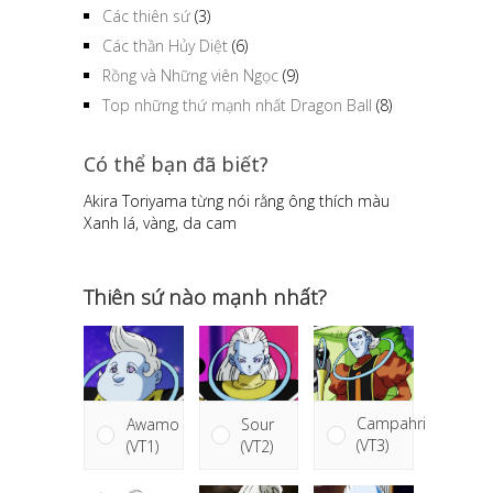
Các thiên sứ
(3)
Các thần Hủy Diệt
(6)
Rồng và Những viên Ngọc
(9)
Top những thứ mạnh nhất Dragon Ball
(8)
Có thể bạn đã biết?
Akira Toriyama từng nói rằng ông thích màu
Xanh lá, vàng, da cam
Thiên sứ nào mạnh nhất?
Campahri
Sour
Awamo
(VT3)
(VT2)
(VT1)