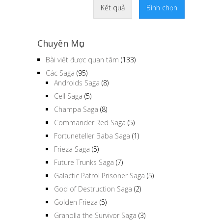
Kết quả
Bình chọn
Chuyên Mục
Bài viết được quan tâm
(133)
Các Saga
(95)
Androids Saga
(8)
Cell Saga
(5)
Champa Saga
(8)
Commander Red Saga
(5)
Fortuneteller Baba Saga
(1)
Frieza Saga
(5)
Future Trunks Saga
(7)
Galactic Patrol Prisoner Saga
(5)
God of Destruction Saga
(2)
Golden Frieza
(5)
Granolla the Survivor Saga
(3)