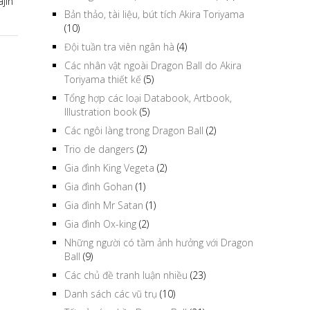
jin
Bản thảo, tài liệu, bút tích Akira Toriyama
(10)
Đội tuần tra viên ngân hà
(4)
Các nhân vật ngoài Dragon Ball do Akira
Toriyama thiết kế
(5)
Tổng hợp các loại Databook, Artbook,
Illustration book
(5)
Các ngôi làng trong Dragon Ball
(2)
Trio de dangers
(2)
Gia đình King Vegeta
(2)
Gia đình Gohan
(1)
Gia đình Mr Satan
(1)
Gia đình Ox-king
(2)
Những người có tầm ảnh hưởng với Dragon
Ball
(9)
Các chủ đề tranh luận nhiều
(23)
Danh sách các vũ trụ
(10)