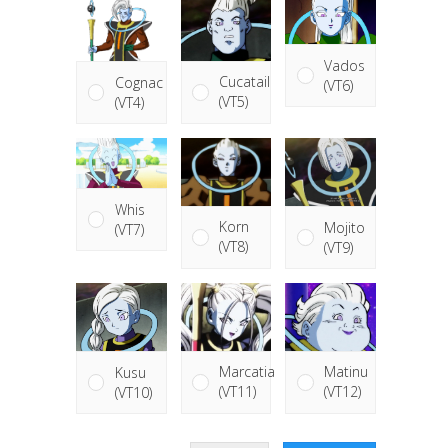
Vados
Cucatail
Cognac
(VT6)
(VT5)
(VT4)
Whis
Korn
Mojito
(VT7)
(VT8)
(VT9)
Matinu
Marcatia
Kusu
(VT12)
(VT11)
(VT10)