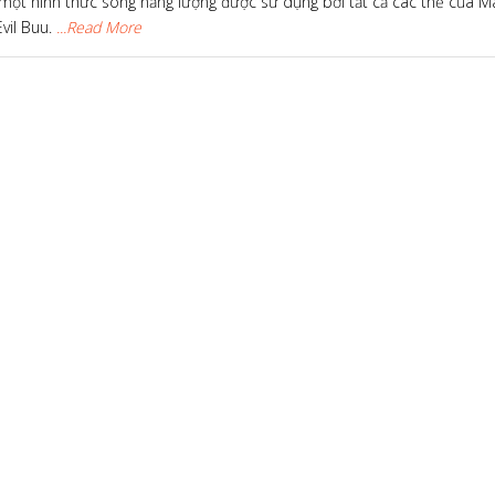
 một hình thức sóng năng lượng được sử dụng bởi tất cả các thể của Ma
vil Buu.
...Read More