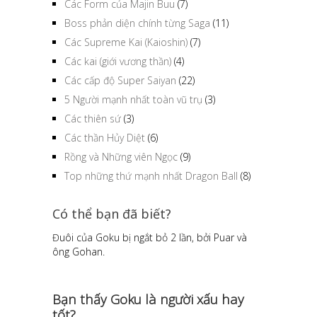
Các Form của Majin Buu
(7)
Boss phản diện chính từng Saga
(11)
Các Supreme Kai (Kaioshin)
(7)
Các kai (giới vương thần)
(4)
Các cấp độ Super Saiyan
(22)
5 Người mạnh nhất toàn vũ trụ
(3)
Các thiên sứ
(3)
Các thần Hủy Diệt
(6)
Rồng và Những viên Ngọc
(9)
Top những thứ mạnh nhất Dragon Ball
(8)
Có thể bạn đã biết?
Đuôi của Goku bị ngắt bỏ 2 lần, bởi Puar và
ông Gohan.
Bạn thấy Goku là người xấu hay
tốt?