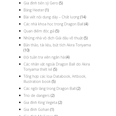
Gia đình tiến sỹ Gero
(5)
Băng Heeter
(1)
Bài viết nội dung dày – Chất lượng
(14)
Các nhà khoa học trong Dragon Ball
(4)
Quan điểm độc giả
(5)
Những nhà vô địch Giải đấu võ thuật
(5)
Bản thảo, tài liệu, bút tích Akira Toriyama
(10)
Đội tuần tra viên ngân hà
(4)
Các nhân vật ngoài Dragon Ball do Akira
Toriyama thiết kế
(5)
Tổng hợp các loại Databook, Artbook,
Illustration book
(5)
Các ngôi làng trong Dragon Ball
(2)
Trio de dangers
(2)
Gia đình King Vegeta
(2)
Gia đình Gohan
(1)