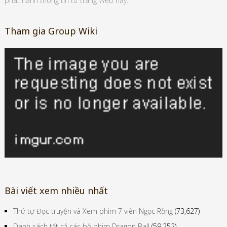
phát hành thông tin từ trang Web này.
Tham gia Group Wiki
Bài viết xem nhiều nhất
Thứ tự Đọc truyện và Xem phim 7 viên Ngọc Rồng
(73,627)
Danh sách tất cả các bộ phim Dragon Ball
(59,252)