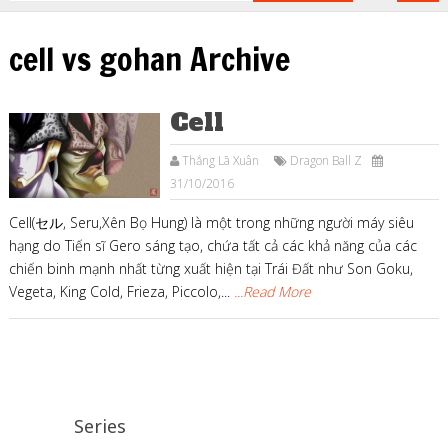
cell vs gohan Archive
Cell
Thắng Lã Xuân
Dragon Ball Z
31/10/2016
Cell(セル, Seru,Xên Bọ Hung) là một trong những người máy siêu
hạng do Tiến sĩ Gero sáng tạo, chứa tất cả các khả năng của các
chiến binh mạnh nhất từng xuất hiện tại Trái Đất như Son Goku,
Vegeta, King Cold, Frieza, Piccolo,...
...Read More
Series