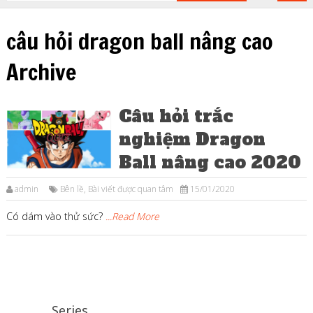
câu hỏi dragon ball nâng cao
Archive
Câu hỏi trắc
nghiệm Dragon
Ball nâng cao 2020
admin
Bên lề
,
Bài viết được quan tâm
15/01/2020
Có dám vào thử sức?
...Read More
Series