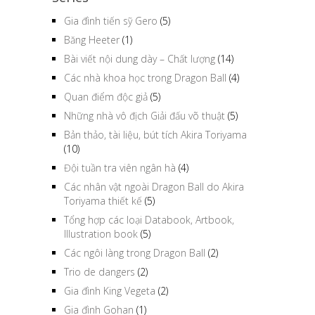
Gia đình tiến sỹ Gero
(5)
Băng Heeter
(1)
Bài viết nội dung dày – Chất lượng
(14)
Các nhà khoa học trong Dragon Ball
(4)
Quan điểm độc giả
(5)
Những nhà vô địch Giải đấu võ thuật
(5)
Bản thảo, tài liệu, bút tích Akira Toriyama
(10)
Đội tuần tra viên ngân hà
(4)
Các nhân vật ngoài Dragon Ball do Akira
Toriyama thiết kế
(5)
Tổng hợp các loại Databook, Artbook,
Illustration book
(5)
Các ngôi làng trong Dragon Ball
(2)
Trio de dangers
(2)
Gia đình King Vegeta
(2)
Gia đình Gohan
(1)