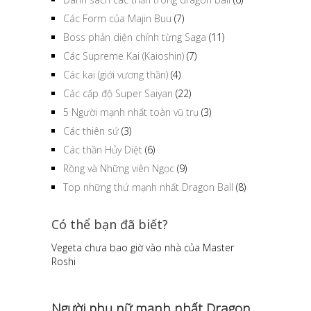
Các Form của Majin Buu
(7)
Boss phản diện chính từng Saga
(11)
Các Supreme Kai (Kaioshin)
(7)
Các kai (giới vương thần)
(4)
Các cấp độ Super Saiyan
(22)
5 Người mạnh nhất toàn vũ trụ
(3)
Các thiên sứ
(3)
Các thần Hủy Diệt
(6)
Rồng và Những viên Ngọc
(9)
Top những thứ mạnh nhất Dragon Ball
(8)
Có thể bạn đã biết?
Vegeta chưa bao giờ vào nhà của Master
Roshi
Người phụ nữ mạnh nhất Dragon