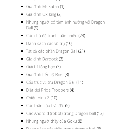
Gia đình Mr Satan
(1)
Gia đình Ox-king
(2)
Những người có tầm ảnh hưởng với Dragon
Ball
(9)
Các chủ đề tranh luận nhiều
(23)
Danh sách các vũ trụ
(10)
Tất cả các phần Dragon Ball
(21)
Gia đình Bardock
(3)
Giải trí tổng hợp
(3)
Gia đình tiến sỹ Brief
(3)
Cấu trúc vũ trụ Dragon Ball
(11)
Biệt đội Pride Troopers
(4)
Chiến binh Z
(10)
Các thần của trái đất
(5)
Các Android (robot) trong Dragon ball
(12)
Những người thầy của Goku
(8)
Danh sách các thần trong dragon ball
(6)