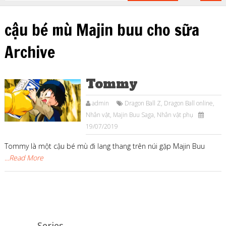
cậu bé mù Majin buu cho sữa
Archive
Tommy
admin
Dragon Ball Z
,
Dragon Ball online
,
Nhân vật
,
Majin Buu Saga
,
Nhân vật phụ
19/07/2019
Tommy là một cậu bé mù đi lang thang trên núi gặp Majin Buu
...Read More
Series