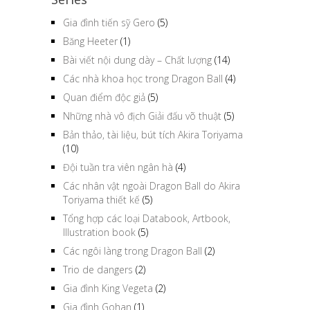
Gia đình tiến sỹ Gero
(5)
Băng Heeter
(1)
Bài viết nội dung dày – Chất lượng
(14)
Các nhà khoa học trong Dragon Ball
(4)
Quan điểm độc giả
(5)
Những nhà vô địch Giải đấu võ thuật
(5)
Bản thảo, tài liệu, bút tích Akira Toriyama
(10)
Đội tuần tra viên ngân hà
(4)
Các nhân vật ngoài Dragon Ball do Akira
Toriyama thiết kế
(5)
Tổng hợp các loại Databook, Artbook,
Illustration book
(5)
Các ngôi làng trong Dragon Ball
(2)
Trio de dangers
(2)
Gia đình King Vegeta
(2)
Gia đình Gohan
(1)