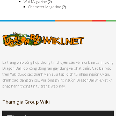
Wiki Magazine
(2)
Character Magazine
(2)
Là trang web tổng hợp thông tin chuyên sâu về mọi khía cạnh trong
Dragon Ball, do cộng đồng fan gây dựng và phát triển. Các bài viết
trên Wiki được các thành viên sưu tập, dịch từ nhiều nguồn uy tín,
chính xác, đáng tin cậy. Vui lòng ghi rõ nguồn DragonBallWiki.Net khi
phát hành thông tin từ trang Web này.
Tham gia Group Wiki