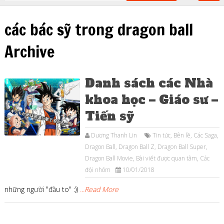
các bác sỹ trong dragon ball
Archive
Danh sách các Nhà
khoa học – Giáo sư –
Tiến sỹ
Dương Thanh Lin
Tin tức
,
Bên lề
,
Các Saga
,
Dragon Ball
,
Dragon Ball Z
,
Dragon Ball Super
,
Dragon Ball Movie
,
Bài viết được quan tâm
,
Các
đội nhóm
10/01/2018
những người "đầu to" :))
...Read More