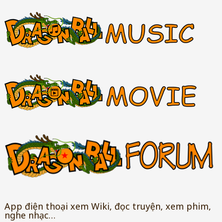
App điện thoại xem Wiki, đọc truyện, xem phim,
nghe nhạc…