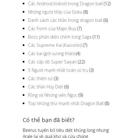
Các Android (robot) trong Dragon ball
(12)
Những người thầy của Goku
(8)
Danh sách các thần trong dragon ball
(6)
Các Form của Majin Buu
(7)
Boss phản diện chính từng Saga
(11)
Các Supreme Kai (Kaioshin)
(7)
Các kai (giới vương thần)
(4)
Các cấp độ Super Saiyan
(22)
5 Người mạnh nhất toàn vũ trụ
(3)
Các thiên sứ
(3)
Các thần Hủy Diệt
(6)
Rồng và Những viên Ngọc
(9)
Top những thứ mạnh nhất Dragon Ball
(8)
Có thể bạn đã biết?
Beerus tuyên bố tiêu diệt khủng long nhưng
Arale lại về quá khứ và cứu chúng.