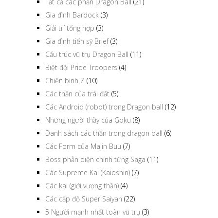
Tất cả các phần Dragon Ball
(21)
Gia đình Bardock
(3)
Giải trí tổng hợp
(3)
Gia đình tiến sỹ Brief
(3)
Cấu trúc vũ trụ Dragon Ball
(11)
Biệt đội Pride Troopers
(4)
Chiến binh Z
(10)
Các thần của trái đất
(5)
Các Android (robot) trong Dragon ball
(12)
Những người thầy của Goku
(8)
Danh sách các thần trong dragon ball
(6)
Các Form của Majin Buu
(7)
Boss phản diện chính từng Saga
(11)
Các Supreme Kai (Kaioshin)
(7)
Các kai (giới vương thần)
(4)
Các cấp độ Super Saiyan
(22)
5 Người mạnh nhất toàn vũ trụ
(3)