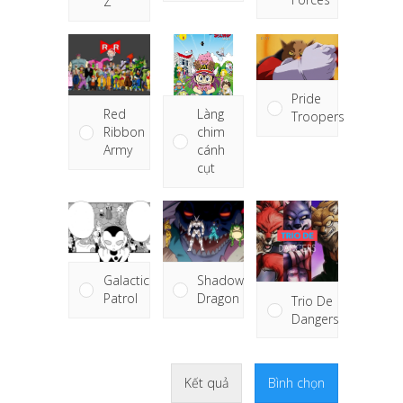
Z
Pride
Red
Làng
Troopers
Ribbon
chim
Army
cánh
cụt
Galactic
Shadow
Patrol
Dragon
Trio De
Dangers
Kết quả
Bình chọn