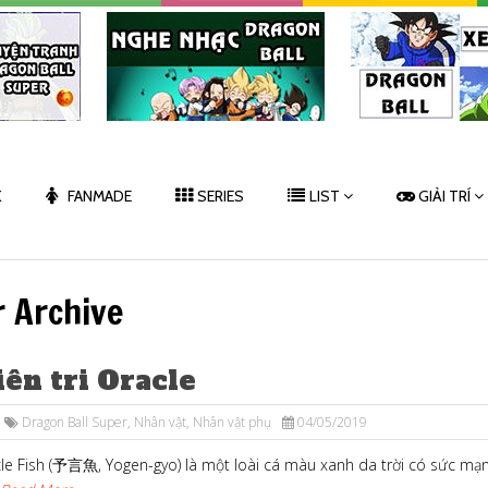
K
FANMADE
SERIES
LIST
GIẢI TRÍ
r Archive
iên tri Oracle
Dragon Ball Super
,
Nhân vật
,
Nhân vật phụ
04/05/2019
le Fish (予言魚, Yogen-gyo) là một loài cá màu xanh da trời có sức mạ