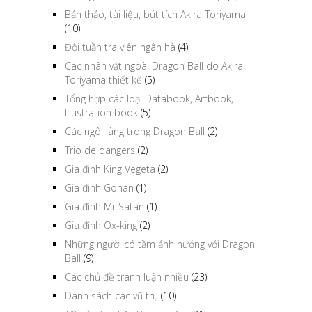
Bản thảo, tài liệu, bút tích Akira Toriyama
(10)
Đội tuần tra viên ngân hà
(4)
Các nhân vật ngoài Dragon Ball do Akira
Toriyama thiết kế
(5)
Tổng hợp các loại Databook, Artbook,
Illustration book
(5)
Các ngôi làng trong Dragon Ball
(2)
Trio de dangers
(2)
Gia đình King Vegeta
(2)
Gia đình Gohan
(1)
Gia đình Mr Satan
(1)
Gia đình Ox-king
(2)
Những người có tầm ảnh hưởng với Dragon
Ball
(9)
Các chủ đề tranh luận nhiều
(23)
Danh sách các vũ trụ
(10)