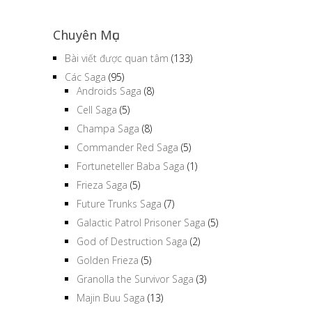
Chuyên Mục
Bài viết được quan tâm
(133)
Các Saga
(95)
Androids Saga
(8)
Cell Saga
(5)
Champa Saga
(8)
Commander Red Saga
(5)
Fortuneteller Baba Saga
(1)
Frieza Saga
(5)
Future Trunks Saga
(7)
Galactic Patrol Prisoner Saga
(5)
God of Destruction Saga
(2)
Golden Frieza
(5)
Granolla the Survivor Saga
(3)
Majin Buu Saga
(13)