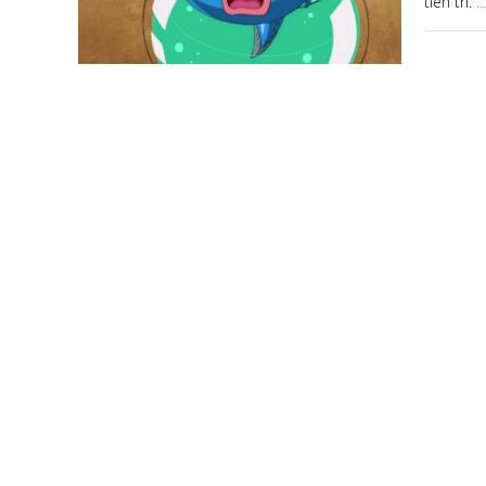
tiên tri.
.