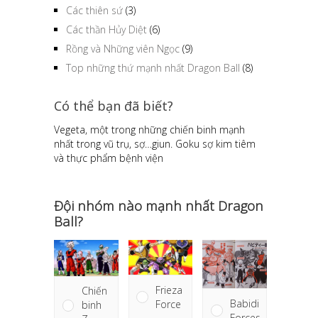
Các thiên sứ
(3)
Các thần Hủy Diệt
(6)
Rồng và Những viên Ngọc
(9)
Top những thứ mạnh nhất Dragon Ball
(8)
Có thể bạn đã biết?
Vegeta, một trong những chiến binh mạnh
nhất trong vũ trụ, sợ…giun. Goku sợ kim tiêm
và thực phẩm bệnh viện
Đội nhóm nào mạnh nhất Dragon
Ball?
Frieza
Chiến
Babidi
Force
binh
Forces