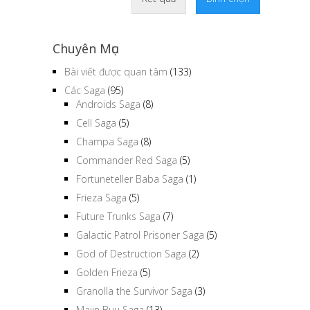
Kết quả
Bình chọn
Chuyên Mục
Bài viết được quan tâm
(133)
Các Saga
(95)
Androids Saga
(8)
Cell Saga
(5)
Champa Saga
(8)
Commander Red Saga
(5)
Fortuneteller Baba Saga
(1)
Frieza Saga
(5)
Future Trunks Saga
(7)
Galactic Patrol Prisoner Saga
(5)
God of Destruction Saga
(2)
Golden Frieza
(5)