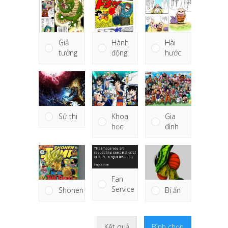
Giả
Hành
Hài
tưởng
động
hước
Khoa
Sử thi
Gia
học
đình
Fan
Service
Shonen
Bí ẩn