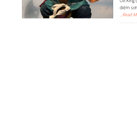
Ox-King 
diệm sơn"
...Read 