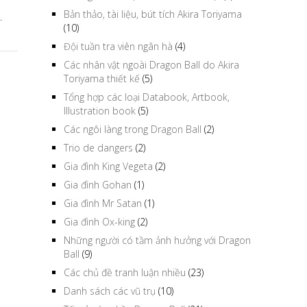
Bản thảo, tài liệu, bút tích Akira Toriyama
.
(10)
Đội tuần tra viên ngân hà
(4)
Các nhân vật ngoài Dragon Ball do Akira
Toriyama thiết kế
(5)
Tổng hợp các loại Databook, Artbook,
Illustration book
(5)
Các ngôi làng trong Dragon Ball
(2)
Trio de dangers
(2)
Gia đình King Vegeta
(2)
Gia đình Gohan
(1)
Gia đình Mr Satan
(1)
Gia đình Ox-king
(2)
Những người có tầm ảnh hưởng với Dragon
Ball
(9)
Các chủ đề tranh luận nhiều
(23)
Danh sách các vũ trụ
(10)