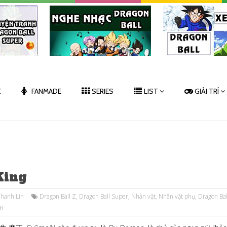
K
FANMADE
SERIES
LIST
GIẢI TRÍ
King
hanh Lin
Dragon Ball Z
,
Dragon Ball Super
,
Nhân vật
,
Nhân vật phụ
,
Dragon Bal
18