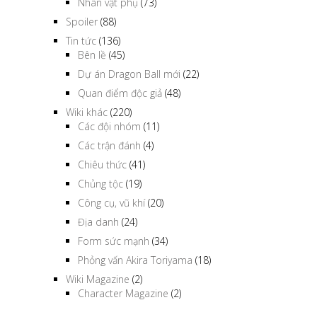
Nhân vật chính
(11)
Nhân vật phụ
(73)
Spoiler
(88)
Tin tức
(136)
Bên lề
(45)
Dự án Dragon Ball mới
(22)
Quan điểm độc giả
(48)
Wiki khác
(220)
Các đội nhóm
(11)
Các trận đánh
(4)
Chiêu thức
(41)
Chủng tộc
(19)
Công cụ, vũ khí
(20)
Địa danh
(24)
Form sức mạnh
(34)
Phỏng vấn Akira Toriyama
(18)
Wiki Magazine
(2)