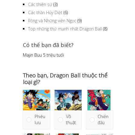
Các thiên sứ
(3)
Các thần Hủy Diệt
(6)
Rồng và Những viên Ngọc
(9)
Top những thứ mạnh nhất Dragon Ball
(8)
Có thể bạn đã biết?
Toriyama dựa vào các nhà đầu cơ bất động
sản để sáng tạo Frieza, người mà Toriyama coi
là “tồi tệ nhất của con người”.
Theo bạn, Dragon Ball thuộc thể
loại gì?
Phiêu
Võ
Chiến
lưu
thuật
đấu