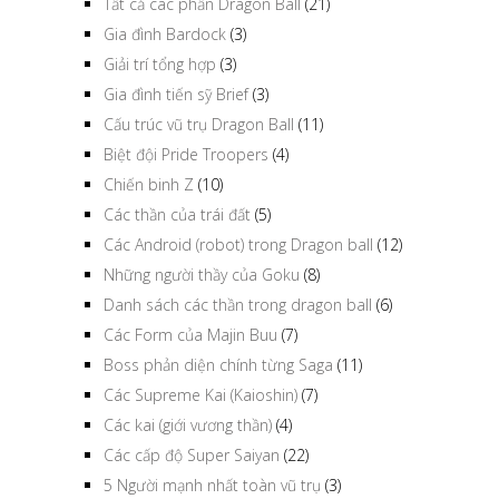
Tất cả các phần Dragon Ball
(21)
Gia đình Bardock
(3)
Giải trí tổng hợp
(3)
Gia đình tiến sỹ Brief
(3)
Cấu trúc vũ trụ Dragon Ball
(11)
Biệt đội Pride Troopers
(4)
Chiến binh Z
(10)
Các thần của trái đất
(5)
Các Android (robot) trong Dragon ball
(12)
Những người thầy của Goku
(8)
Danh sách các thần trong dragon ball
(6)
Các Form của Majin Buu
(7)
Boss phản diện chính từng Saga
(11)
Các Supreme Kai (Kaioshin)
(7)
Các kai (giới vương thần)
(4)
Các cấp độ Super Saiyan
(22)
5 Người mạnh nhất toàn vũ trụ
(3)