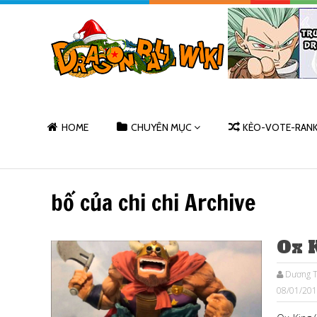
HOME
CHUYÊN MỤC
KÈO-VOTE-RAN
bố của chi chi Archive
Ox 
Dương T
08/01/20