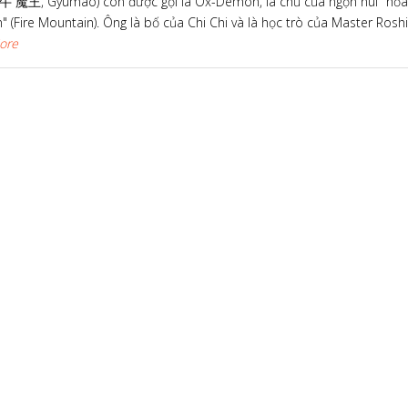
(牛 魔王, Gyūmaō) còn được gọi là Ox-Demon, là chủ của ngọn núi "hỏa
 (Fire Mountain). Ông là bố của Chi Chi và là học trò của Master Roshi
More