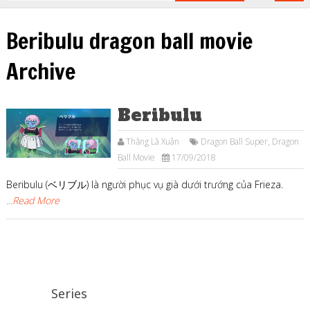
Beribulu dragon ball movie
Archive
Beribulu
Thắng Lã Xuân
Dragon Ball Super
,
Dragon
Ball Movie
17/09/2018
Beribulu (ベリブル) là người phục vụ già dưới trướng của Frieza.
...Read More
Series