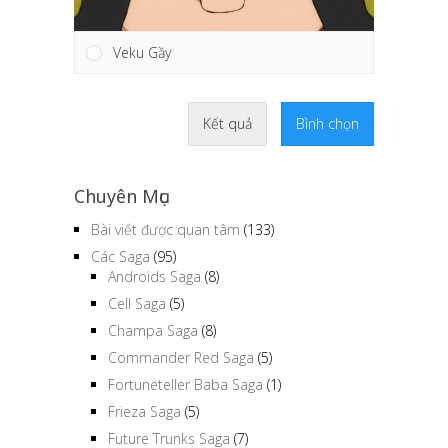
Veku Gầy
Kết quả
Bình chọn
Chuyên Mục
Bài viết được quan tâm
(133)
Các Saga
(95)
Androids Saga
(8)
Cell Saga
(5)
Champa Saga
(8)
Commander Red Saga
(5)
Fortuneteller Baba Saga
(1)
Frieza Saga
(5)
Future Trunks Saga
(7)