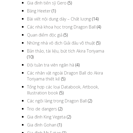
Gia đình tiến sỹ Gero
(5)
Băng Heeter
(1)
Bài viết nội dung dày – Chất lượng
(14)
Các nhà khoa học trong Dragon Ball
(4)
Quan điểm độc giả
(5)
Những nhà vô địch Giải đấu võ thuật
(5)
Bản thảo, tài liệu, bút tích Akira Toriyama
(10)
Đội tuần tra viên ngân hà
(4)
Các nhân vật ngoài Dragon Ball do Akira
Toriyama thiết kế
(5)
Tổng hợp các loại Databook, Artbook,
Illustration book
(5)
Các ngôi làng trong Dragon Ball
(2)
Trio de dangers
(2)
Gia đình King Vegeta
(2)
Gia đình Gohan
(1)
Gia đình Mr Satan
(1)