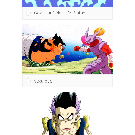
Gokule = Goku + Mr Satan
Veku béo