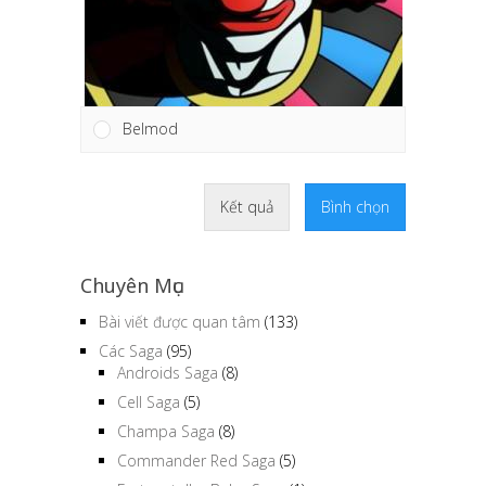
Belmod
Kết quả
Bình chọn
Chuyên Mục
Bài viết được quan tâm
(133)
Các Saga
(95)
Androids Saga
(8)
Cell Saga
(5)
Champa Saga
(8)
Commander Red Saga
(5)