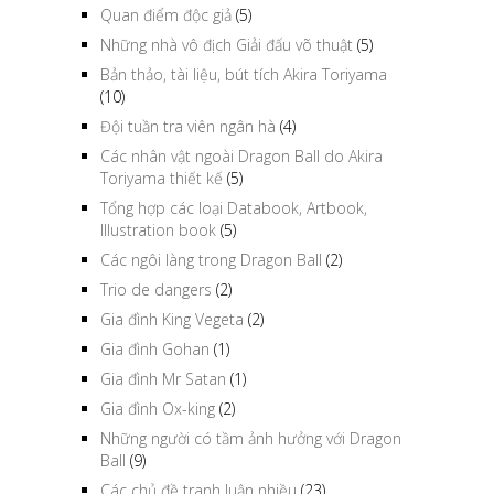
Quan điểm độc giả
(5)
Những nhà vô địch Giải đấu võ thuật
(5)
Bản thảo, tài liệu, bút tích Akira Toriyama
(10)
Đội tuần tra viên ngân hà
(4)
Các nhân vật ngoài Dragon Ball do Akira
Toriyama thiết kế
(5)
Tổng hợp các loại Databook, Artbook,
Illustration book
(5)
Các ngôi làng trong Dragon Ball
(2)
Trio de dangers
(2)
Gia đình King Vegeta
(2)
Gia đình Gohan
(1)
Gia đình Mr Satan
(1)
Gia đình Ox-king
(2)
Những người có tầm ảnh hưởng với Dragon
Ball
(9)
Các chủ đề tranh luận nhiều
(23)