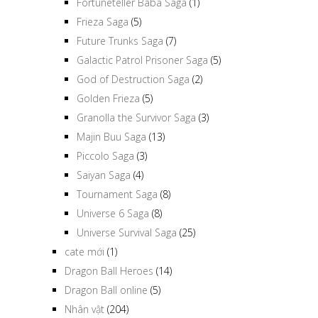
Fortuneteller Baba Saga
(1)
Frieza Saga
(5)
Future Trunks Saga
(7)
Galactic Patrol Prisoner Saga
(5)
God of Destruction Saga
(2)
Golden Frieza
(5)
Granolla the Survivor Saga
(3)
Majin Buu Saga
(13)
Piccolo Saga
(3)
Saiyan Saga
(4)
Tournament Saga
(8)
Universe 6 Saga
(8)
Universe Survival Saga
(25)
cate mới
(1)
Dragon Ball Heroes
(14)
Dragon Ball online
(5)
Nhân vật
(204)