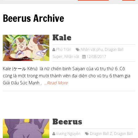
Beerus Archive
Kale
Phú Trần
Nhân vật phụ
,
Dragon Ball
Super
,
Nhân vật
12/08/2017
Kale (ケール Kēru) là nữ chiến binh Saiyan của vũ trụ thứ 6 .Cô
cũng là một trong mười thành viên đại diện cho vũ trụ 6 tham gia
Giải Đấu Sức Mạnh .
...Read More
Beerus
Vương Nguyễn
Dragon Ball Z
,
Dragon Ball