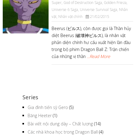
Super
,
God of Destruction Saga
,
Golden Frieza
,
Universe 6 Saga
,
Universe Survival Saga
,
Nhân
vật
,
Nhân vật chính
21/02/2015
Beerus (ビルス), còn được gọi là Thần hủy
diệt Beerus (破壊神ビルス), là nhân vật
phản diện chính hư cấu xuất hiện lần đầu
trong bộ phim Dragon Ball Z: Trận chiến
của những vị thần
...Read More
Series
Gia đình tiến sỹ Gero
(5)
Băng Heeter
(1)
Bài viết nội dung dày – Chất lượng
(14)
Các nhà khoa học trong Dragon Ball
(4)