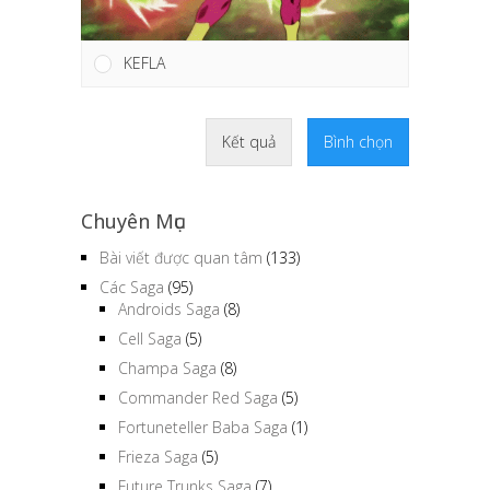
KEFLA
Kết quả
Bình chọn
Chuyên Mục
Bài viết được quan tâm
(133)
Các Saga
(95)
Androids Saga
(8)
Cell Saga
(5)
Champa Saga
(8)
Commander Red Saga
(5)
Fortuneteller Baba Saga
(1)
Frieza Saga
(5)
Future Trunks Saga
(7)