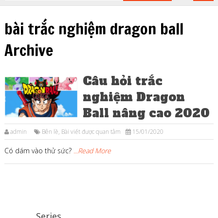
bài trắc nghiệm dragon ball
Archive
Câu hỏi trắc
nghiệm Dragon
Ball nâng cao 2020
admin
Bên lề
,
Bài viết được quan tâm
15/01/2020
Có dám vào thử sức?
...Read More
Series