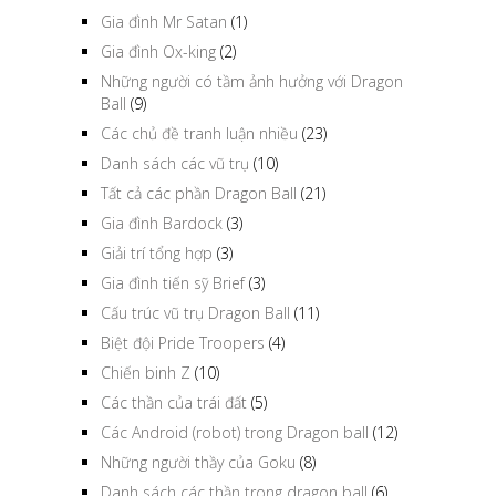
Gia đình Mr Satan
(1)
Gia đình Ox-king
(2)
Những người có tầm ảnh hưởng với Dragon
Ball
(9)
Các chủ đề tranh luận nhiều
(23)
Danh sách các vũ trụ
(10)
Tất cả các phần Dragon Ball
(21)
Gia đình Bardock
(3)
Giải trí tổng hợp
(3)
Gia đình tiến sỹ Brief
(3)
Cấu trúc vũ trụ Dragon Ball
(11)
Biệt đội Pride Troopers
(4)
Chiến binh Z
(10)
Các thần của trái đất
(5)
Các Android (robot) trong Dragon ball
(12)
Những người thầy của Goku
(8)
Danh sách các thần trong dragon ball
(6)