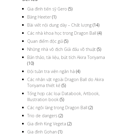
Gia đình tiến sỹ Gero
(5)
Băng Heeter
(1)
Bài viết nội dung dày – Chất lượng
(14)
Các nhà khoa học trong Dragon Ball
(4)
Quan điểm độc giả
(5)
Những nhà vô địch Giải đấu võ thuật
(5)
Bản thảo, tài liệu, bút tích Akira Toriyama
(10)
Đội tuần tra viên ngân hà
(4)
Các nhân vật ngoài Dragon Ball do Akira
Toriyama thiết kế
(5)
Tổng hợp các loại Databook, Artbook,
Illustration book
(5)
Các ngôi làng trong Dragon Ball
(2)
Trio de dangers
(2)
Gia đình King Vegeta
(2)
Gia đình Gohan
(1)