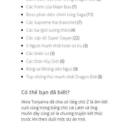
Các Form của Majin Buu
(7)
Boss phản diện chính từng Saga
(11)
Các Supreme Kai (Kaioshin)
(7)
Các kai (giới vương thần)
(4)
Các cấp độ Super Saiyan
(22)
5 Người mạnh nhất toàn vũ trụ
(3)
Các thiên sứ
(3)
Các thần Hủy Diệt
(6)
Rồng và Những viên Ngọc
(9)
Top những thứ mạnh nhất Dragon Ball
(8)
Có thể bạn đã biết?
Akira Toriyama đã chia sẻ rằng chữ Z là âm tiết
cuối cùng trong bảng chữ cái Latin và ông
muốn đây cũng sẽ là chương truyện kết thúc
trước khi theo đuổi một dự án mới.