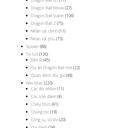
Dragon Ball GT
(17)
Dragon Ball Movie
(27)
Dragon Ball Super
(104)
Dragon Ball Z
(75)
Nhân vật chính
(11)
Nhân vật phụ
(73)
Spoiler
(88)
Tin tức
(136)
Bên lề
(45)
Dự án Dragon Ball mới
(22)
Quan điểm độc giả
(48)
Wiki khác
(220)
Các đội nhóm
(11)
Các trận đánh
(4)
Chiêu thức
(41)
Chủng tộc
(19)
Công cụ, vũ khí
(20)
Địa danh
(24)