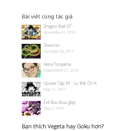
Bài viết cùng tác giả
Dragon Ball GT
November 2, 2016
Shenron
October 29, 2017
Akira Toriyama
September 27, 2019
Spoiler Tập 91 : Sự Bất Ổn !!!
May 11, 2017
Evil Buu (buu gầy)
May 2, 2019
Bạn thích Vegeta hay Goku hơn?