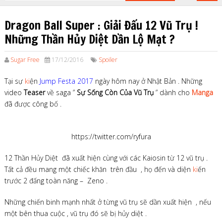
Dragon Ball Super : Giải Đấu 12 Vũ Trụ !
Những Thần Hủy Diệt Dần Lộ Mặt ?
Sugar Free
17/12/2016
Spoiler
Tại sự
ki
ện
Jump Festa 2017
ngày hôm nay ở Nhật Bản . Những
video
Teaser
về saga ”
Sự Sống Còn Của Vũ Trụ
” dành cho
Manga
đã được công bố .
https://twitter.com/ryfura
12 Thần Hủy Diệt đã xuất hiện cùng với các Kaiosin từ 12 vũ trụ .
Tất cả đều mang một chiếc khăn trên đầu , họ đến và diện
ki
ến
trước 2 đấng toàn năng – Zeno .
Những chiến binh mạnh nhất ở từng vũ trụ sẽ dần xuất hiện , nếu
một bên thua cuộc , vũ trụ đó sẽ bị hủy diệt .