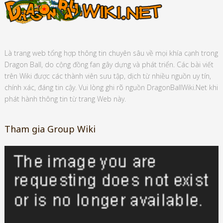
Là trang web tổng hợp thông tin chuyên sâu về mọi khía cạnh trong
Dragon Ball, do cộng đồng fan gây dựng và phát triển. Các bài viết
trên Wiki được các thành viên sưu tập, dịch từ nhiều nguồn uy tín,
chính xác, đáng tin cậy. Vui lòng ghi rõ nguồn DragonBallWiki.Net khi
phát hành thông tin từ trang Web này.
Tham gia Group Wiki