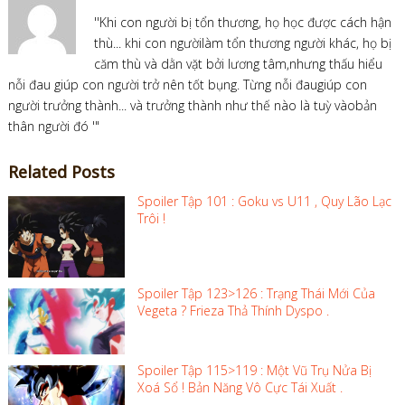
''Khi con người bị tổn thương, họ học được cách hận
thù... khi con ngườilàm tổn thương người khác, họ bị
căm thù và dằn vặt bởi lương tâm,nhưng thấu hiểu
nỗi đau giúp con người trở nên tốt bụng. Từng nỗi đaugiúp con
người trưởng thành... và trưởng thành như thế nào là tuỳ vàobản
thân người đó '"
Related Posts
Spoiler Tập 101 : Goku vs U11 , Quy Lão Lạc
Trôi !
Spoiler Tập 123>126 : Trạng Thái Mới Của
Vegeta ? Frieza Thả Thính Dyspo .
Spoiler Tập 115>119 : Một Vũ Trụ Nửa Bị
Xoá Sổ ! Bản Năng Vô Cực Tái Xuất .