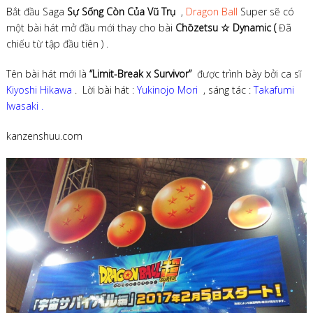
Bắt đầu Saga
Sự Sống Còn Của Vũ Trụ
,
Dragon Ball
Super sẽ có
một bài hát mở đầu mới thay cho bài
Chōzetsu ☆ Dynamic (
Đã
chiếu từ tập đầu tiên ) .
Tên bài hát mới là
“Limit-Break x Survivor”
được trình bày bởi ca sĩ
Kiyoshi Hikawa
. Lời bài hát :
Yukinojo Mori
, sáng tác :
Takafumi
Iwasaki .
kanzenshuu.com