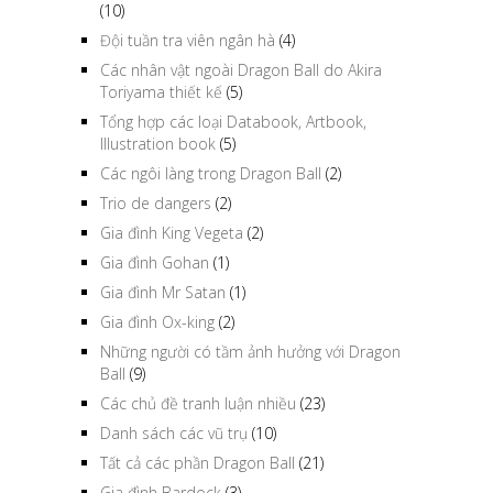
(10)
Đội tuần tra viên ngân hà
(4)
Các nhân vật ngoài Dragon Ball do Akira
Toriyama thiết kế
(5)
Tổng hợp các loại Databook, Artbook,
Illustration book
(5)
Các ngôi làng trong Dragon Ball
(2)
Trio de dangers
(2)
Gia đình King Vegeta
(2)
Gia đình Gohan
(1)
Gia đình Mr Satan
(1)
Gia đình Ox-king
(2)
Những người có tầm ảnh hưởng với Dragon
Ball
(9)
Các chủ đề tranh luận nhiều
(23)
Danh sách các vũ trụ
(10)
Tất cả các phần Dragon Ball
(21)
Gia đình Bardock
(3)