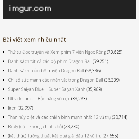
Bài viết xem nhiều nhất
Thứ tự Đọc truyện và Xem phim 7 viên Ngọc Rồng
(73,625)
Danh sách tất cả các bộ phim Dragon Ball
(59,251)
Danh sách toàn bộ truyện Dragon Ball
(58,336)
Chỉ số sức mạnh các nhân vật trong Dragon Ball
(36,339)
Super Saiyan Blue – Super Saiyan Xanh
(35,969)
Ultra Instinct – Bản năng vô cực
(33,283)
Jiren
(32,997)
Thần hủy diệt và các chiến binh mạnh nhất 12 vũ trụ
(30,714)
Broly (cũ – không chính chủ)
(28,230)
(kết thúc) Tường thuật kết quả giải đấu 12 vũ trụ
(27,655)