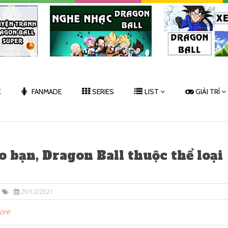
K
FANMADE
SERIES
LIST
GIẢI TRÍ
 bạn, Dragon Ball thuộc thể loại
29/12/2021
More