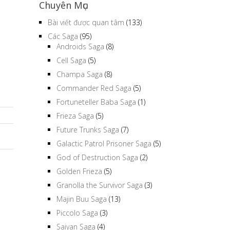
Chuyên Mục
Bài viết được quan tâm
(133)
Các Saga
(95)
Androids Saga
(8)
Cell Saga
(5)
Champa Saga
(8)
Commander Red Saga
(5)
Fortuneteller Baba Saga
(1)
Frieza Saga
(5)
Future Trunks Saga
(7)
Galactic Patrol Prisoner Saga
(5)
God of Destruction Saga
(2)
Golden Frieza
(5)
Granolla the Survivor Saga
(3)
Majin Buu Saga
(13)
Piccolo Saga
(3)
Saiyan Saga
(4)