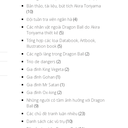
Bản thảo, tài liệu, bút tích Akira Toriyama
(10)
Đội tuần tra viên ngân hà
(4)
Các nhân vật ngoài Dragon Ball do Akira
Toriyama thiết kế
(5)
Tổng hợp các loại Databook, Artbook,
Illustration book
(5)
Các ngôi làng trong Dragon Ball
(2)
Trio de dangers
(2)
Gia đình King Vegeta
(2)
Gia đình Gohan
(1)
Gia đình Mr Satan
(1)
Gia đình Ox-king
(2)
Những người có tầm ảnh hưởng với Dragon
Ball
(9)
Các chủ đề tranh luận nhiều
(23)
Danh sách các vũ trụ
(10)