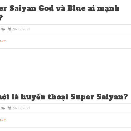
er Saiyan God và Blue ai mạnh
?
29/12/2021
More
ới là huyền thoại Super Saiyan?
29/12/2021
More