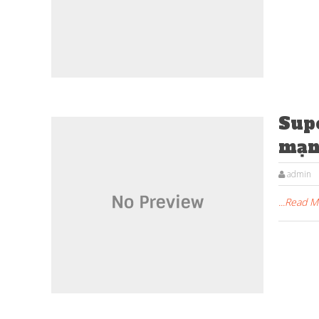
Supe
mạn
admin
...Read 