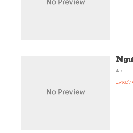
Ngư
admin
...Read 