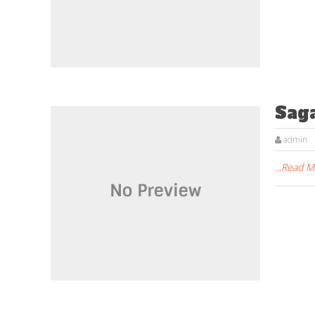
Saga
admin
...Read 