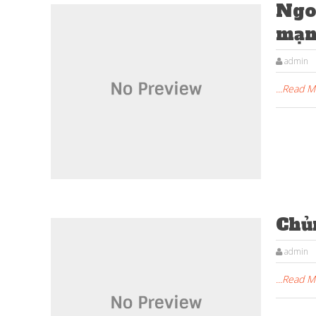
Ngo
mạn
admin
...Read 
Chủ
admin
...Read 