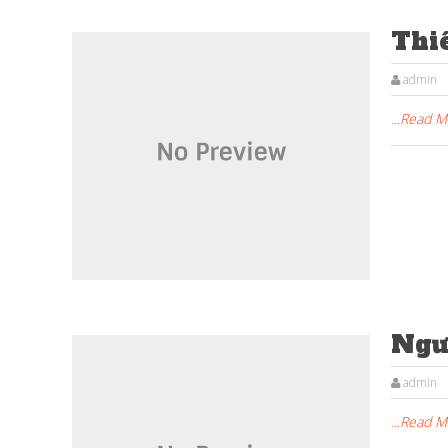
Thi
admin
...Read 
Ngư
admin
...Read 