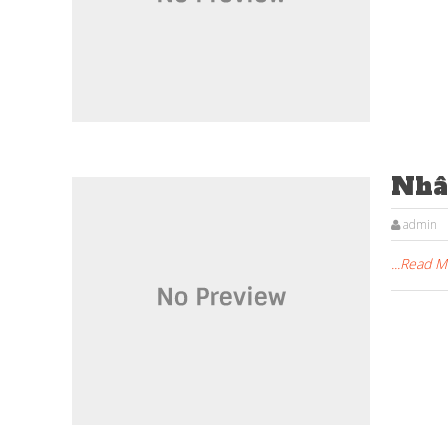
Nhâ
admin
...Read 