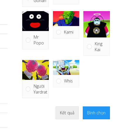
Gohan
Kami
Mr
Popo
King
Kai
Whis
Người
Yardrat
Kết quả
Bình chọn