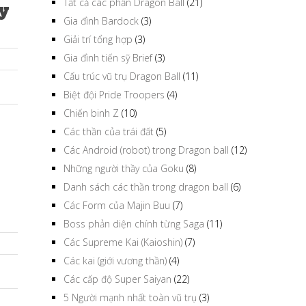
Tất cả các phần Dragon Ball
(21)
y
Gia đình Bardock
(3)
Giải trí tổng hợp
(3)
Gia đình tiến sỹ Brief
(3)
Cấu trúc vũ trụ Dragon Ball
(11)
Biệt đội Pride Troopers
(4)
Chiến binh Z
(10)
Các thần của trái đất
(5)
Các Android (robot) trong Dragon ball
(12)
Những người thầy của Goku
(8)
Danh sách các thần trong dragon ball
(6)
Các Form của Majin Buu
(7)
Boss phản diện chính từng Saga
(11)
Các Supreme Kai (Kaioshin)
(7)
Các kai (giới vương thần)
(4)
Các cấp độ Super Saiyan
(22)
5 Người mạnh nhất toàn vũ trụ
(3)