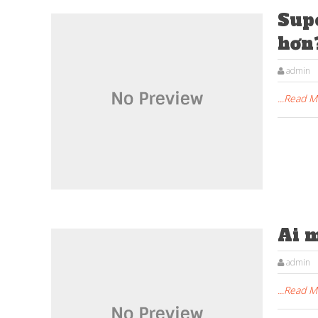
Sup
hơn
admin
...Read 
Ai m
admin
...Read 