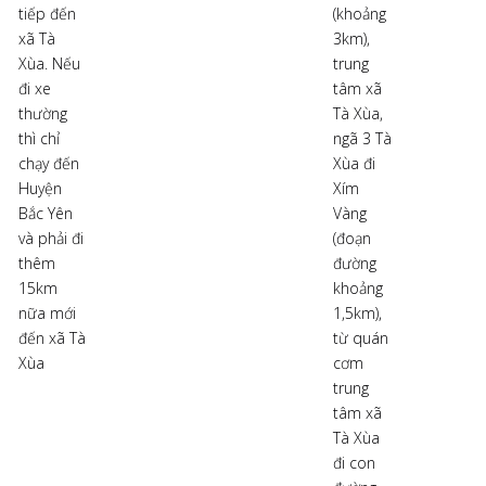
tiếp đến
(khoảng
xã Tà
3km),
Xùa. Nếu
trung
đi xe
tâm xã
thường
Tà Xùa,
thì chỉ
ngã 3 Tà
chạy đến
Xùa đi
Huyện
Xím
Bắc Yên
Vàng
và phải đi
(đoạn
thêm
đường
15km
khoảng
nữa mới
1,5km),
đến xã Tà
từ quán
Xùa
cơm
trung
tâm xã
Tà Xùa
đi con