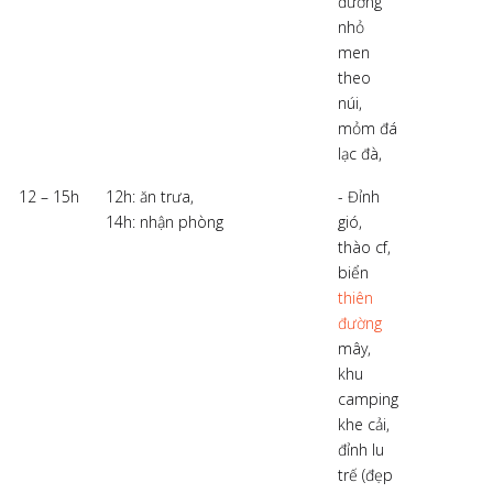
đường
nhỏ
men
theo
núi,
mỏm đá
lạc đà,
12 – 15h
12h: ăn trưa,
- Đỉnh
14h: nhận phòng
gió,
thào cf,
biển
thiên
đường
mây,
khu
camping
khe cải,
đỉnh lu
trế (đẹp