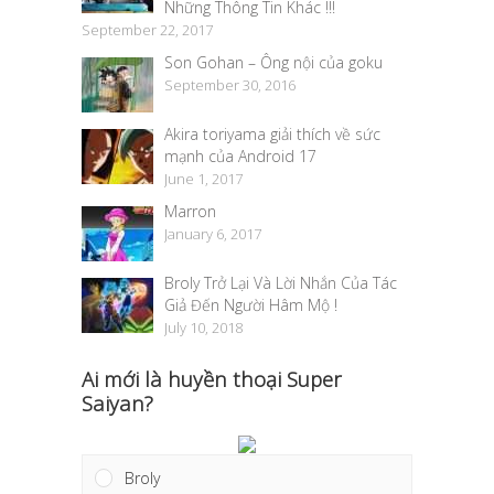
Những Thông Tin Khác !!!
September 22, 2017
Son Gohan – Ông nội của goku
September 30, 2016
Akira toriyama giải thích về sức
mạnh của Android 17
June 1, 2017
Marron
January 6, 2017
Broly Trở Lại Và Lời Nhắn Của Tác
Giả Đến Người Hâm Mộ !
July 10, 2018
Ai mới là huyền thoại Super
Saiyan?
Broly