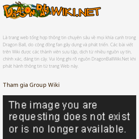
Là trang web tổng hợp thông tin chuyên sâu về mọi khía cạnh trong
Dragon Ball, do cộng đồng fan gây dựng và phát triển. Các bài viết
trên Wiki được các thành viên sưu tập, dịch từ nhiều nguồn uy tín,
chính xác, đáng tin cậy. Vui lòng ghi rõ nguồn DragonBallWiki.Net khi
phát hành thông tin từ trang Web này.
Tham gia Group Wiki