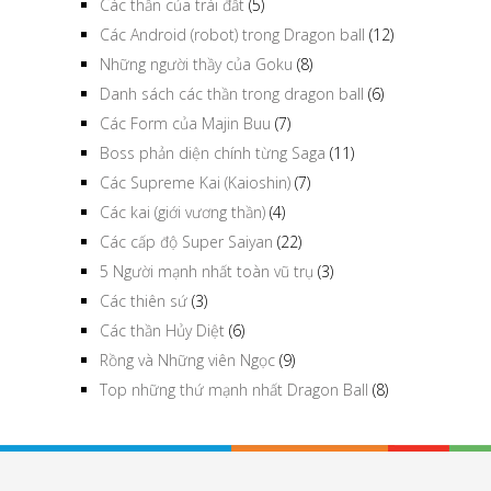
Các thần của trái đất
(5)
Các Android (robot) trong Dragon ball
(12)
Những người thầy của Goku
(8)
Danh sách các thần trong dragon ball
(6)
Các Form của Majin Buu
(7)
Boss phản diện chính từng Saga
(11)
Các Supreme Kai (Kaioshin)
(7)
Các kai (giới vương thần)
(4)
Các cấp độ Super Saiyan
(22)
5 Người mạnh nhất toàn vũ trụ
(3)
Các thiên sứ
(3)
Các thần Hủy Diệt
(6)
Rồng và Những viên Ngọc
(9)
Top những thứ mạnh nhất Dragon Ball
(8)