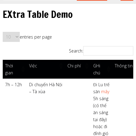
EXtra Table Demo
entries per page
Search:
Thời
GHi
Việc
Chi phí
Thông tin
gian
chú
7h – 12h
Di chuyển Hà Nội
Đi Lu trế
– Tà xùa
săn
mây
5h sáng
(có thể
ăn sáng
tại đây)
hoặc đi
đỉnh gió