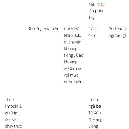
nếu
mây
lên phía
Tây
300k/người/chiều
Cách Hà
Cách
200k/xe 2
Nội 200k,
4km
người/ngày
di chuyển
khoảng 5
tiếng . Cao
khoảng
2000m so
với mực
nước biển
Thuê
- như
limosin 2
ngã ba
giường
Tà Xùa
đôi sẽ
đi Háng
chạy trực
Đồng