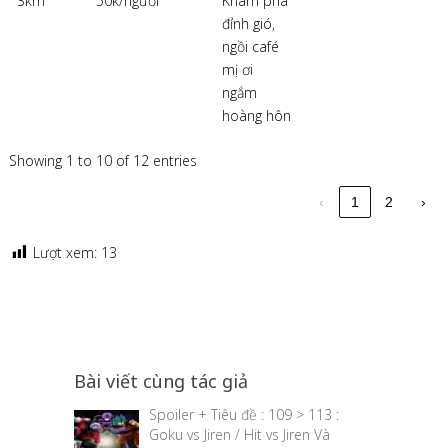
3km
50k/người
Khám phá
đỉnh gió,
ngồi café
mị ơi
ngắm
hoàng hôn
Showing 1 to 10 of 12 entries
‹
1
2
›
Lượt xem:
13
Bài viết cùng tác giả
Spoiler + Tiêu đề : 109 > 113 :
Goku vs Jiren / Hit vs Jiren Và