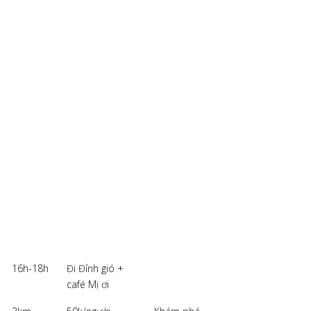
16h-18h
Đi Đỉnh gió +
café Mị ơi