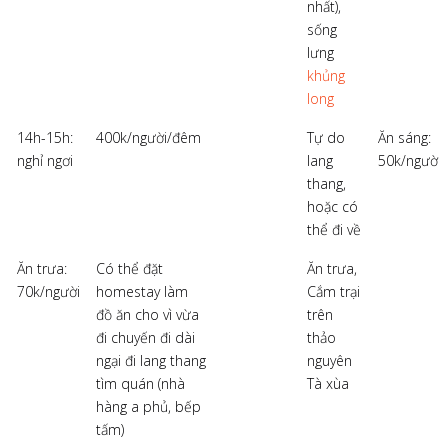
nhất),
sống
lưng
khủng
long
14h-15h:
400k/người/đêm
Tự do
Ăn sáng:
nghỉ ngơi
lang
50k/người
thang,
hoặc có
thể đi về
Ăn trưa:
Có thể đặt
Ăn trưa,
70k/người
homestay làm
Cắm trại
đồ ăn cho vì vừa
trên
đi chuyến đi dài
thảo
ngại đi lang thang
nguyên
tìm quán (nhà
Tà xùa
hàng a phủ, bếp
tấm)