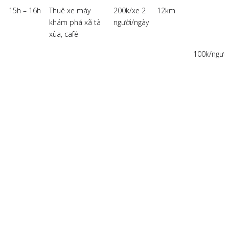
15h – 16h
Thuê xe máy
200k/xe 2
12km
khám phá xã tà
người/ngày
xùa, café
100k/ngườ