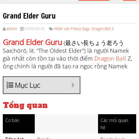
Grand Elder Guru
admin
07/05/2019
Nhân vật
,
Frieza Saga
,
Dragon Ball Z
Grand Elder Guru
(最さい長ちょう老ろう
Saichōrō, lit. “The Oldest Elder”) là người Namek
già nhất còn tồn tại vào thời điểm
Dragon Ball
Z,
ông chính là người đã tạo ra ngọc rồng Namek
Mục Lục
Tổng quan
Cơ bản
Các mối quan
hệ