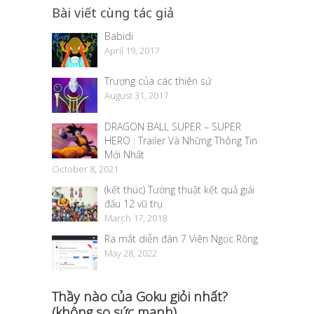
Bài viết cùng tác giả
Babidi
April 19, 2017
Trượng của các thiên sứ
August 31, 2017
DRAGON BALL SUPER – SUPER
HERO : Trailer Và Những Thông Tin
Mới Nhất
October 8, 2021
(kết thúc) Tường thuật kết quả giải
đấu 12 vũ trụ
March 17, 2018
Ra mắt diễn đàn 7 Viên Ngọc Rồng
May 28, 2022
Thầy nào của Goku giỏi nhất?
(không so sức mạnh)