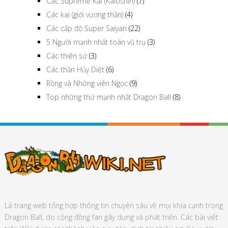
Các Supreme Kai (Kaioshin)
(7)
Các kai (giới vương thần)
(4)
Các cấp độ Super Saiyan
(22)
5 Người mạnh nhất toàn vũ trụ
(3)
Các thiên sứ
(3)
Các thần Hủy Diệt
(6)
Rồng và Những viên Ngọc
(9)
Top những thứ mạnh nhất Dragon Ball
(8)
Là trang web tổng hợp thông tin chuyên sâu về mọi khía cạnh trong
Dragon Ball, do cộng đồng fan gây dựng và phát triển. Các bài viết