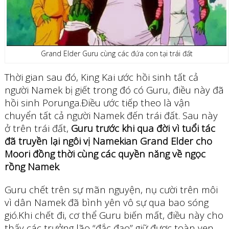
Grand Elder Guru cùng các đứa con tại trái đất
Thời gian sau đó, King Kai ước hồi sinh tất cả
người Namek bị giết trong đó có Guru, điều này đã
hồi sinh Porunga.Điều ước tiếp theo là vận
chuyển tất cả người Namek đến trái đất. Sau này
ở trên trái đất,
Guru trước khi qua đời vì tuổi tác
đã truyền lại ngôi vị Namekian Grand Elder cho
Moori đồng thời cùng các quyền năng về ngọc
rồng Namek
.
Guru chết trên sự mãn nguyện, nụ cười trên môi
vì dân Namek đã bình yên vô sự qua bao sóng
gió.Khi chết đi, cơ thể Guru biến mất, điều này cho
thấy các trưởng lão “đắc đạo” giữ được toàn vẹn