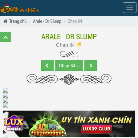
Hiện
men
Trang chủ
Arale - Dr Slump
Chap 84
ARALE - DR SLUMP
Chap 84
Chap 84