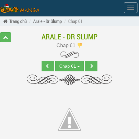
Hiện
men
Trang chủ
Arale - Dr Slump
Chap 61
ARALE - DR SLUMP
Chap 61
Chap 61