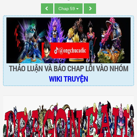
Chap 59
THẢO LUẬN VÀ BÁO CHAP LỖI VÀO NHÓM
WIKI TRUYỆN