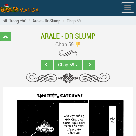
Hiện
men
Trang chủ
Arale - Dr Slump
Chap 59
ARALE - DR SLUMP
Chap 59
Chap 59