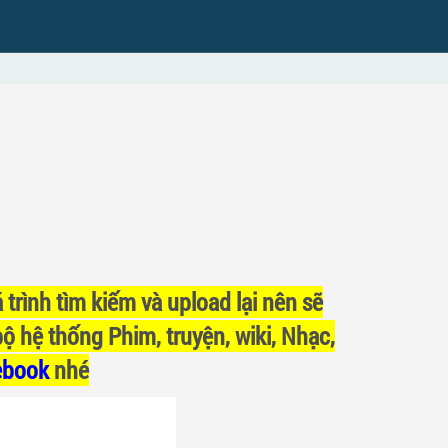
 trình tìm kiếm và upload lại nên sẽ
bộ hệ thống Phim, truyện, wiki, Nhạc,
ebook
nhé