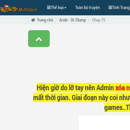
Thể loại
Toàn bộ truyện
Tình Trạng
Trang chủ
Arale - Dr Slump
Chap 75
Hiện giờ do lỡ tay nên Admin
xóa 
mất thời gian. Giai đoạn này coi như
games..Th