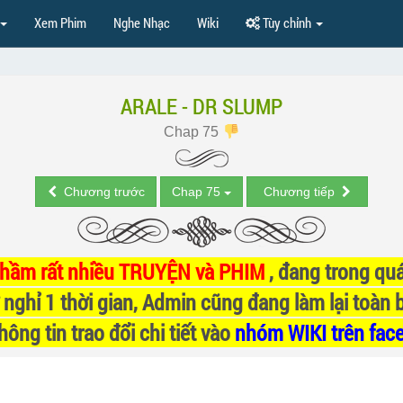
Xem Phim
Nghe Nhạc
Wiki
Tùy chỉnh
ARALE - DR SLUMP
Chap 75
Chương trước
Chap 75
Chương tiếp
nhầm rất nhiều TRUYỆN và PHIM
, đang trong quá
 nghỉ 1 thời gian, Admin cũng đang làm lại toàn 
ông tin trao đổi chi tiết vào
nhóm WIKI trên fac