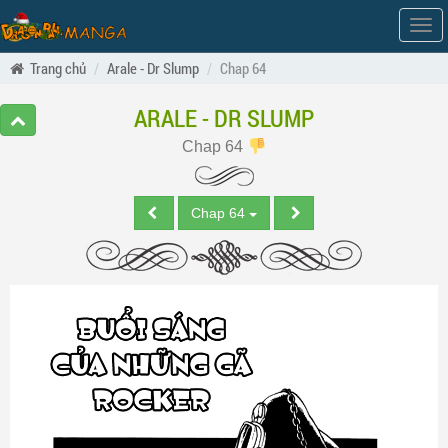
Hiện
men
Trang chủ
Arale - Dr Slump
Chap 64
ARALE - DR SLUMP
Chap 64
Chap 64