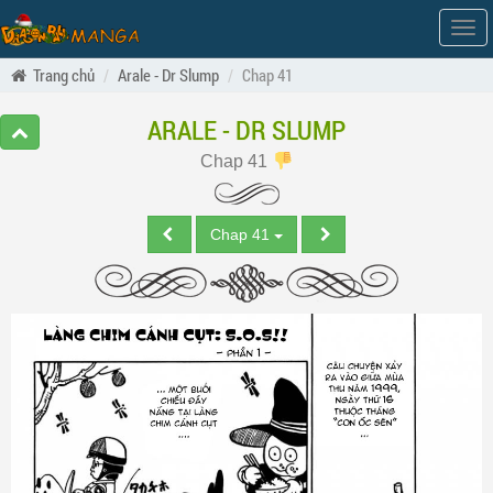
Hiện
men
Trang chủ
Arale - Dr Slump
Chap 41
ARALE - DR SLUMP
Chap 41
Chap 41