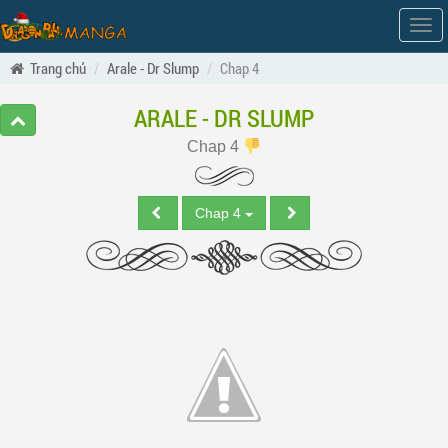
Hiện
men
Trang chủ
Arale - Dr Slump
Chap 4
ARALE - DR SLUMP
Chap 4
Chap 4