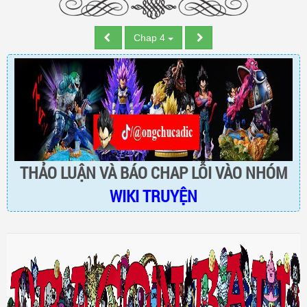
Chap 4
THẢO LUẬN VÀ BÁO CHAP LỖI VÀO NHÓM
WIKI TRUYỆN