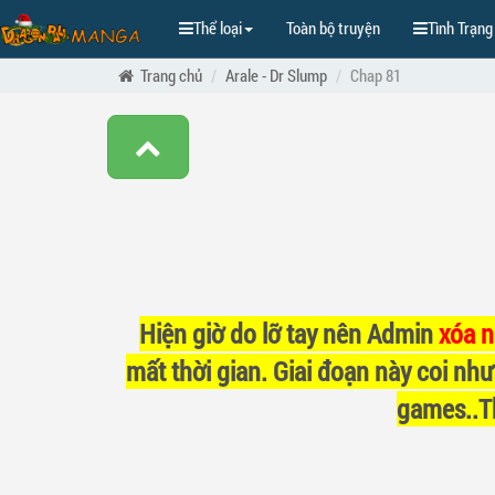
Thể loại
Toàn bộ truyện
Tình Trạng
Trang chủ
Arale - Dr Slump
Chap 81
Hiện giờ do lỡ tay nên Admin
xóa 
mất thời gian. Giai đoạn này coi như
games..Th