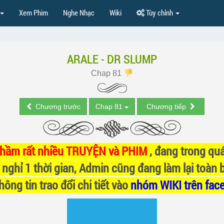
Xem Phim
Nghe Nhạc
Wiki
Tùy chỉnh
ARALE - DR SLUMP
Chap 81
Chương trước
Chap 81
Chương tiếp
nhầm rất nhiều TRUYỆN và PHIM
, đang trong quá
 nghỉ 1 thời gian, Admin cũng đang làm lại toàn 
ông tin trao đổi chi tiết vào
nhóm WIKI trên fac