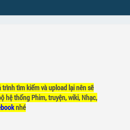
 trình tìm kiếm và upload lại nên sẽ
bộ hệ thống Phim, truyện, wiki, Nhạc,
ebook
nhé