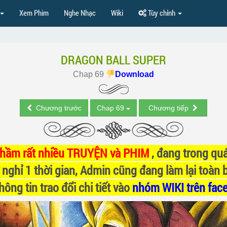
Xem Phim
Nghe Nhạc
Wiki
Tùy chỉnh
DRAGON BALL SUPER
Chap 69
Download
Chương trước
Chap 69
Chương tiếp
nhầm rất nhiều TRUYỆN và PHIM
, đang trong quá
 nghỉ 1 thời gian, Admin cũng đang làm lại toàn 
ông tin trao đổi chi tiết vào
nhóm WIKI trên fac