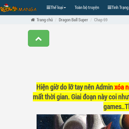
Thể loại
Toàn bộ truyện
Tình Trạng
Trang chủ
Dragon Ball Super
Chap 69
Hiện giờ do lỡ tay nên Admin
xóa 
mất thời gian. Giai đoạn này coi như
games..Th