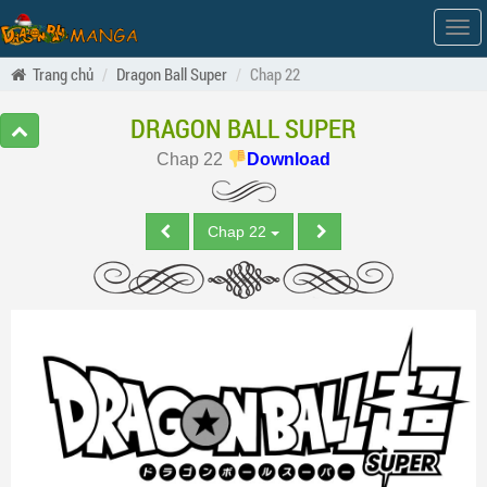
Hiện
men
Trang chủ
Dragon Ball Super
Chap 22
DRAGON BALL SUPER
Chap 22
Download
Chap 22