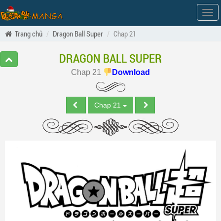
Hiện
men
Trang chủ
Dragon Ball Super
Chap 21
DRAGON BALL SUPER
Chap 21
Download
Chap 21