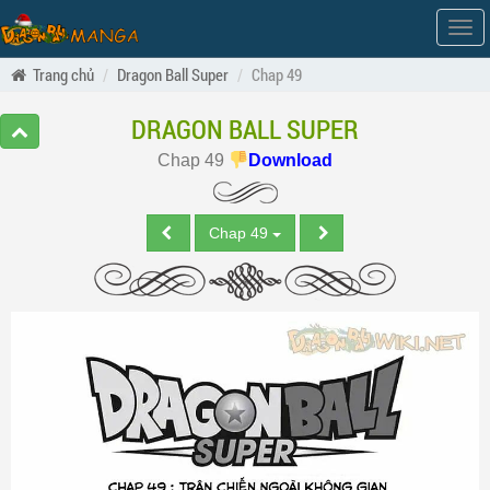
Hiện
men
Trang chủ
Dragon Ball Super
Chap 49
DRAGON BALL SUPER
Chap 49
Download
Chap 49