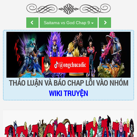
Saitama vs God Chap 9
THẢO LUẬN VÀ BÁO CHAP LỖI VÀO NHÓM
WIKI TRUYỆN