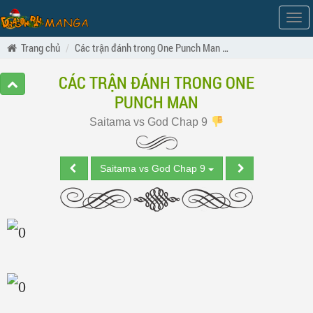
Hiện
men
Trang chủ
Các trận đánh trong One Punch Man
Saitama vs God Ch
CÁC TRẬN ĐÁNH TRONG ONE
PUNCH MAN
Saitama vs God Chap 9
Saitama vs God Chap 9