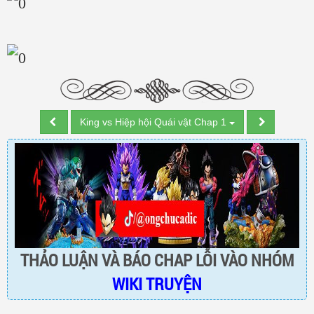
King vs Hiệp hội Quái vật Chap 1
THẢO LUẬN VÀ BÁO CHAP LỖI VÀO NHÓM
WIKI TRUYỆN