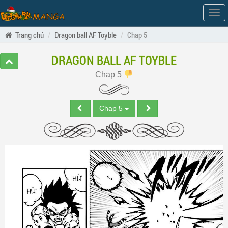
Hiện
men
Trang chủ
Dragon ball AF Toyble
Chap 5
DRAGON BALL AF TOYBLE
Chap 5
Chap 5