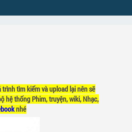
 trình tìm kiếm và upload lại nên sẽ
bộ hệ thống Phim, truyện, wiki, Nhạc,
ebook
nhé