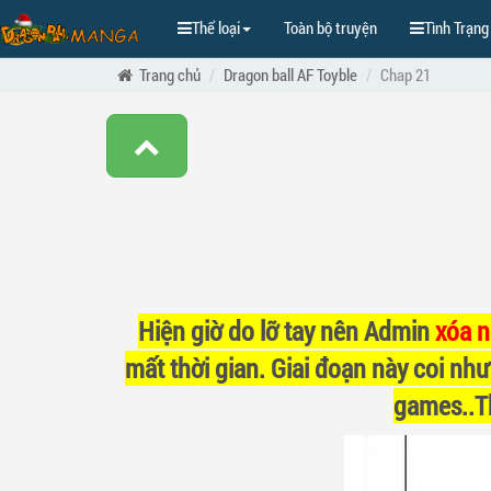
Thể loại
Toàn bộ truyện
Tình Trạng
Trang chủ
Dragon ball AF Toyble
Chap 21
Hiện giờ do lỡ tay nên Admin
xóa 
mất thời gian. Giai đoạn này coi như
games..Th