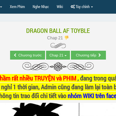
Xem Phim
Nghe Nhạc
Wiki
Tùy chỉnh
DRAGON BALL AF TOYBLE
Chap 21
Chương trước
Chap 21
Chương tiếp
nhầm rất nhiều TRUYỆN và PHIM
, đang trong quá
 nghỉ 1 thời gian, Admin cũng đang làm lại toàn 
ông tin trao đổi chi tiết vào
nhóm WIKI trên fac