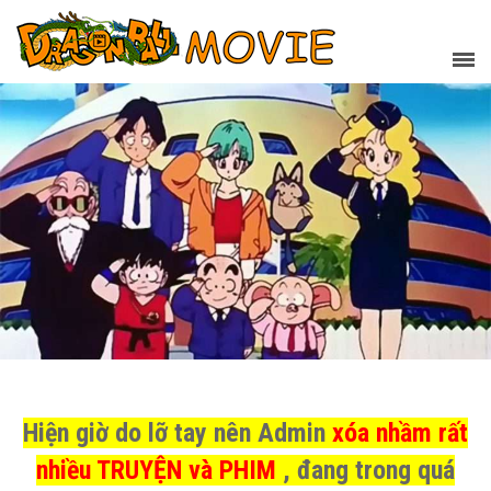
Hiện giờ do lỡ tay nên Admin
xóa nhầm rất
nhiều TRUYỆN và PHIM
, đang trong quá