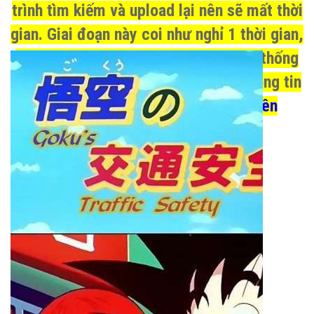
trình tìm kiếm và upload lại nên sẽ mất thời
gian. Giai đoạn này coi như nghỉ 1 thời gian,
Admin cũng đang làm lại toàn bộ hệ thống
Phim, truyện, wiki, Nhạc, games..Thông tin
trao đổi chi tiết vào
nhóm WIKI trên
facebook
nhé