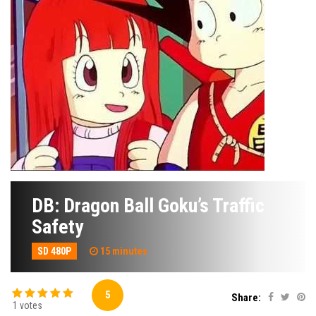
DB: Dragon Ball Goku’s Traffic
Safety
SD 480P
15 minutes
5
Share:
1 votes