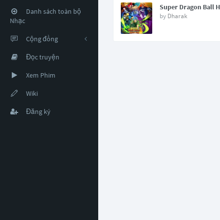
Super Dragon Ball 
Danh sách toàn bộ
by
Dharak
Nhạc
Cộng đồng
Đọc truyện
Xem Phim
Wiki
Đăng ký