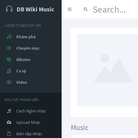
DB Wiki Music
LISTEN TO BEAT OF LIFE
Khám phá
Chuyên mục
Albums
Ca sỹ
Video
KHU VỰC THÀNH VIÊN
Cách Nghe nhạc
Upload Nhạc
Music
Biên tập Nhạc