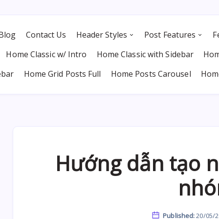
Blog
Contact Us
Header Styles
Post Features
F
Home Classic w/ Intro
Home Classic with Sidebar
Hom
ebar
Home Grid Posts Full
Home Posts Carousel
Home
Hướng dẫn tạo n
nh
Published:
20/05/