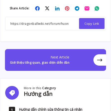
Share
Share
Share
Share
Share
Share
Share
Share Article:
on
on
on
on
on
on
on
Facebook
Twitter
Linkedin
Pinterest
Telegram
Email
Whats
Copy Link
Next Article
Giới thiệu tổng quan, giao diện diễn đàn
More in this
Category
Hướng
Hướng dẫn
dẫn
Hướng dẫn chỉnh sửa thông tin cá nhân
1