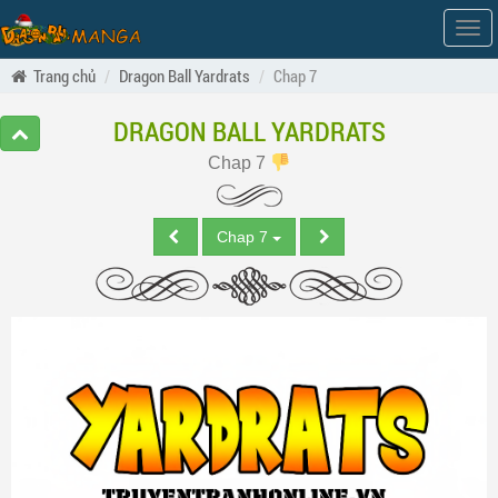
Hiện
men
Trang chủ
Dragon Ball Yardrats
Chap 7
DRAGON BALL YARDRATS
Chap 7
Chap 7