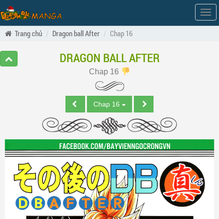
Hiện
men
Trang chủ
Dragon ball After
Chap 16
DRAGON BALL AFTER
Chap 16
Chap 16